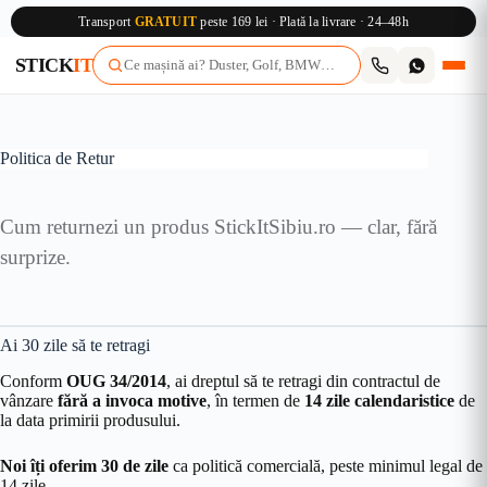
Transport
GRATUIT
peste 169 lei · Plată la livrare · 24–48h
STICK
IT
Sari
la
conținut
Politica de Retur
Cum returnezi un produs StickItSibiu.ro — clar, fără
surprize.
Ai 30 zile să te retragi
Conform
OUG 34/2014
, ai dreptul să te retragi din contractul de
vânzare
fără a invoca motive
, în termen de
14 zile calendaristice
de
la data primirii produsului.
Noi îți oferim 30 de zile
ca politică comercială, peste minimul legal de
14 zile.