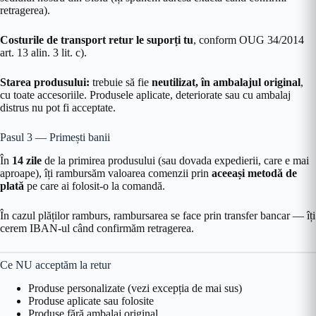
retragerea).
Costurile de transport retur le suporți tu
, conform OUG 34/2014
art. 13 alin. 3 lit. c).
Starea produsului:
trebuie să fie
neutilizat, în ambalajul original
,
cu toate accesoriile. Produsele aplicate, deteriorate sau cu ambalaj
distrus nu pot fi acceptate.
Pasul 3 — Primești banii
În
14 zile
de la primirea produsului (sau dovada expedierii, care e mai
aproape), îți rambursăm valoarea comenzii prin
aceeași metodă de
plată
pe care ai folosit-o la comandă.
În cazul plăților ramburs, rambursarea se face prin transfer bancar — îți
cerem IBAN-ul când confirmăm retragerea.
Ce NU acceptăm la retur
Produse personalizate (vezi excepția de mai sus)
Produse aplicate sau folosite
Produse fără ambalaj original