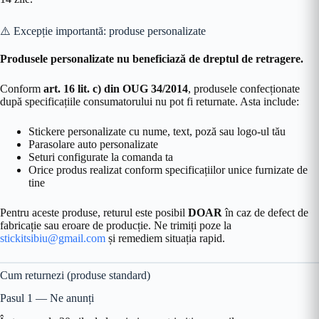
⚠️ Excepție importantă: produse personalizate
Produsele personalizate nu beneficiază de dreptul de retragere.
Conform
art. 16 lit. c) din OUG 34/2014
, produsele confecționate
după specificațiile consumatorului nu pot fi returnate. Asta include:
Stickere personalizate cu nume, text, poză sau logo-ul tău
Parasolare auto personalizate
Seturi configurate la comanda ta
Orice produs realizat conform specificațiilor unice furnizate de
tine
Pentru aceste produse, returul este posibil
DOAR
în caz de defect de
fabricație sau eroare de producție. Ne trimiți poze la
stickitsibiu@gmail.com
și remediem situația rapid.
Cum returnezi (produse standard)
Pasul 1 — Ne anunți