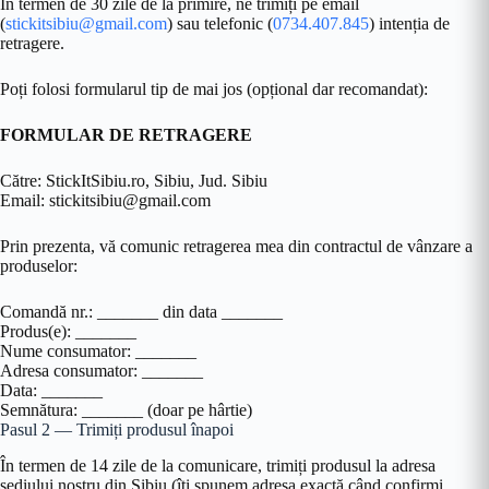
În termen de 30 zile de la primire, ne trimiți pe email
(
stickitsibiu@gmail.com
) sau telefonic (
0734.407.845
) intenția de
retragere.
Poți folosi formularul tip de mai jos (opțional dar recomandat):
FORMULAR DE RETRAGERE
Către: StickItSibiu.ro, Sibiu, Jud. Sibiu
Email: stickitsibiu@gmail.com
Prin prezenta, vă comunic retragerea mea din contractul de vânzare a
produselor:
Comandă nr.: _______ din data _______
Produs(e): _______
Nume consumator: _______
Adresa consumator: _______
Data: _______
Semnătura: _______ (doar pe hârtie)
Pasul 2 — Trimiți produsul înapoi
În termen de 14 zile de la comunicare, trimiți produsul la adresa
sediului nostru din Sibiu (îți spunem adresa exactă când confirmi