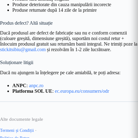
Produse deteriorate din cauza manipulării incorecte
Produse returnate după 14 zile de la primire
Produs defect? Altă situație
Dacă produsul are defect de fabricație sau nu e conform comenzii
(culoare greșită, dimensiune greșită), suportăm noi costul retur +
înlocuim produsul gratuit sau returnăm banii integral. Ne trimiți poze la
stickitsibiu@gmail.com
și rezolvăm în 1-2 zile lucrătoare.
Soluționare litigii
Dacă nu ajungem la înțelegere pe cale amiabilă, te poți adresa:
ANPC
:
anpc.ro
Platforma SOL UE
:
ec.europa.eu/consumers/odr
Alte documente legale
Termeni și Condiții
·