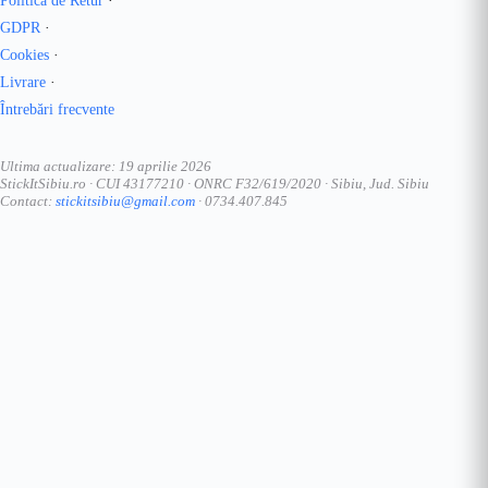
Politica de Retur
·
GDPR
·
Cookies
·
Livrare
·
Întrebări frecvente
Ultima actualizare: 19 aprilie 2026
StickItSibiu.ro · CUI 43177210 · ONRC F32/619/2020 · Sibiu, Jud. Sibiu
Contact:
stickitsibiu@gmail.com
· 0734.407.845