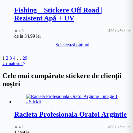
variații.
Opțiunile
Fishing – Stickere Off Road |
pot
Rezistent Apă + UV
fi
alese
în
·
★ 4.8
300+
vândute
pagina
de la
34.99
lei
produsului.
Acest
Selectează opțiuni
produs
are
mai
1
2
3
4
…
29
multe
Următorul
variații.
Opțiunile
Cele mai cumpărate stickere de clienții
pot
noștri
fi
alese
în
pagina
produsului.
Racleta Profesionala Orafol Argintie
·
★ 4.7
800+
vândute
17.99
lei