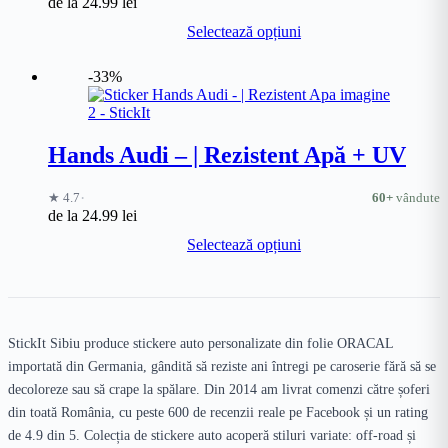
de la
24.99
lei
Acest
Selectează opțiuni
produs
are
mai
-33%
multe
variații.
Opțiunile
pot
Hands Audi – | Rezistent Apă + UV
fi
alese
·
★ 4.7
60+
vândute
în
de la
24.99
lei
pagina
Acest
produsului.
Selectează opțiuni
produs
are
mai
multe
variații.
Opțiunile
StickIt Sibiu produce stickere auto personalizate din folie ORACAL
pot
importată din Germania, gândită să reziste ani întregi pe caroserie fără să se
fi
decoloreze sau să crape la spălare. Din 2014 am livrat comenzi către șoferi
alese
în
din toată România, cu peste 600 de recenzii reale pe Facebook și un rating
pagina
de 4.9 din 5. Colecția de stickere auto acoperă stiluri variate: off-road și