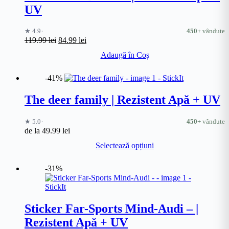
în
UV
pagina
produsului.
·
★ 4.9
450+
vândute
Prețul
Prețul
119.99
lei
84.99
lei
inițial
curent
Adaugă în Coș
a
este:
fost:
84.99 lei.
119.99 lei.
-41%
The deer family | Rezistent Apă + UV
·
★ 5.0
450+
vândute
de la
49.99
lei
Acest
Selectează opțiuni
produs
are
mai
-31%
multe
variații.
Opțiunile
pot
Sticker Far-Sports Mind-Audi – |
fi
Rezistent Apă + UV
alese