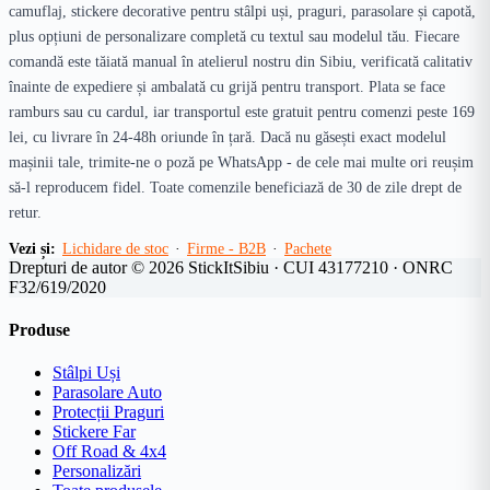
produsului.
camuflaj, stickere decorative pentru stâlpi uși, praguri, parasolare și capotă,
plus opțiuni de personalizare completă cu textul sau modelul tău. Fiecare
comandă este tăiată manual în atelierul nostru din Sibiu, verificată calitativ
înainte de expediere și ambalată cu grijă pentru transport. Plata se face
ramburs sau cu cardul, iar transportul este gratuit pentru comenzi peste 169
lei, cu livrare în 24-48h oriunde în țară. Dacă nu găsești exact modelul
mașinii tale, trimite-ne o poză pe WhatsApp - de cele mai multe ori reușim
să-l reproducem fidel. Toate comenzile beneficiază de 30 de zile drept de
retur.
Vezi și:
Lichidare de stoc
·
Firme - B2B
·
Pachete
Drepturi de autor © 2026 StickItSibiu · CUI 43177210 · ONRC
F32/619/2020
Produse
Stâlpi Uși
Parasolare Auto
Protecții Praguri
Stickere Far
Off Road & 4x4
Personalizări