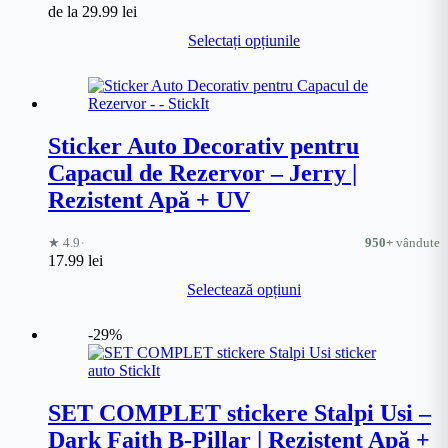
de la
29.99
lei
Acest
Selectați opțiunile
produs
are
mai
multe
variații.
Opțiunile
Sticker Auto Decorativ pentru
pot
Capacul de Rezervor – Jerry |
fi
alese
Rezistent Apă + UV
în
pagina
·
★ 4.9
950+
vândute
produsului.
17.99
lei
Acest
Selectează opțiuni
produs
are
mai
-29%
multe
variații.
Opțiunile
pot
SET COMPLET stickere Stalpi Usi –
fi
Dark Faith B-Pillar | Rezistent Apă +
alese