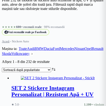
Peste 232 de modele de stickere auto rezistente la apă, UV și spălare
auto, alese de șoferi din toată țara. Filtrează rapid după marca
mașinii tale sau răsfoiește toate stilurile disponibile.
★★★★★
600+ recenzii reale
· 98% recomandă
Vezi recenziile reale pe Facebook
Acasă
›
Stickere Auto
Mașina ta:
Toate
Audi
BMW
Dacia
Ford
Mercedes
Nissan
Opel
Renault
Skoda
Volkswagen
Sortat
Afișez 1 - 8 din 232 de rezultate
după
popularitate
SET 2 Stickere Instagram
Personalizat | Rezistent Apă + UV
·
★ 5.0
1.100+
vândute