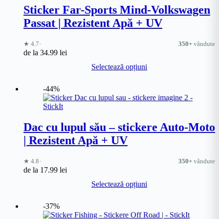
Sticker Far-Sports Mind-Volkswagen
Passat | Rezistent Apă + UV
·
★ 4.7
350+
vândute
de la
34.99
lei
Acest
Selectează opțiuni
produs
are
mai
-44%
multe
variații.
Opțiunile
pot
Dac cu lupul său – stickere Auto-Moto
fi
| Rezistent Apă + UV
alese
în
pagina
·
★ 4.8
350+
vândute
produsului.
de la
17.99
lei
Acest
Selectează opțiuni
produs
are
mai
-37%
multe