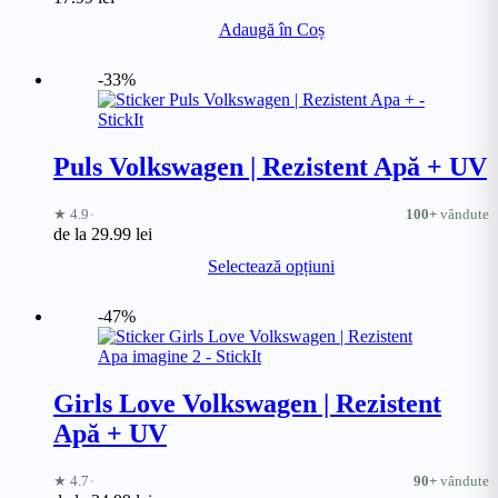
Adaugă în Coș
-33%
Puls Volkswagen | Rezistent Apă + UV
·
★ 4.9
100+
vândute
de la
29.99
lei
Acest
Selectează opțiuni
produs
are
mai
-47%
multe
variații.
Opțiunile
pot
Girls Love Volkswagen | Rezistent
fi
Apă + UV
alese
în
pagina
·
★ 4.7
90+
vândute
produsului.