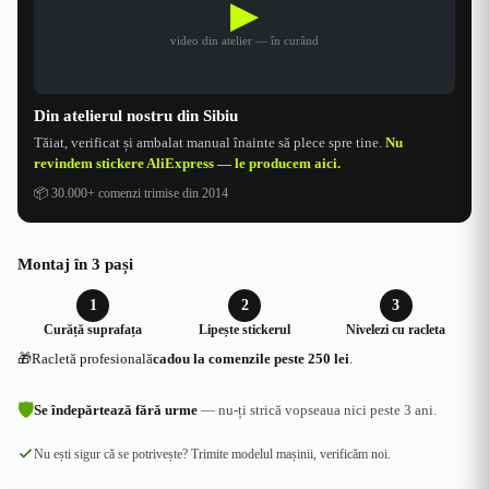
▶
video din atelier — în curând
Din atelierul nostru din Sibiu
Tăiat, verificat și ambalat manual înainte să plece spre tine.
Nu
revindem stickere AliExpress — le producem aici.
📦
30.000+ comenzi trimise din 2014
Montaj în 3 pași
1
2
3
Curăță suprafața
Lipește stickerul
Nivelezi cu racleta
🎁
Racletă profesională
cadou la comenzile peste 250 lei
.
🛡
Se îndepărtează fără urme
— nu-ți strică vopseaua nici peste 3 ani.
Nu ești sigur că se potrivește? Trimite modelul mașinii, verificăm noi.