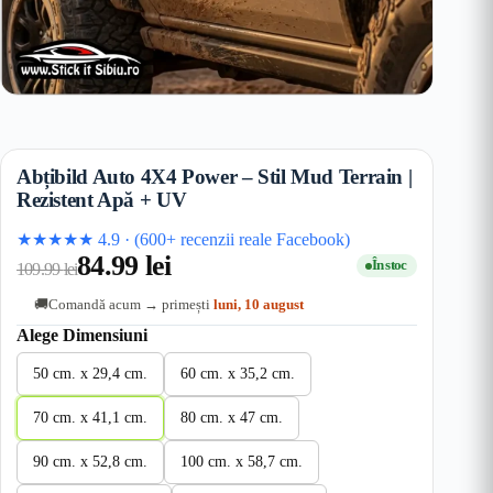
Abțibild Auto 4X4 Power – Stil Mud Terrain |
Rezistent Apă + UV
★★★★★
4.9
·
(600+ recenzii reale Facebook)
84.99
lei
În stoc
109.99
lei
Comandă acum → primești
luni, 10 august
🚚
Alege Dimensiuni
50 cm. x 29,4 cm.
60 cm. x 35,2 cm.
70 cm. x 41,1 cm.
80 cm. x 47 cm.
90 cm. x 52,8 cm.
100 cm. x 58,7 cm.