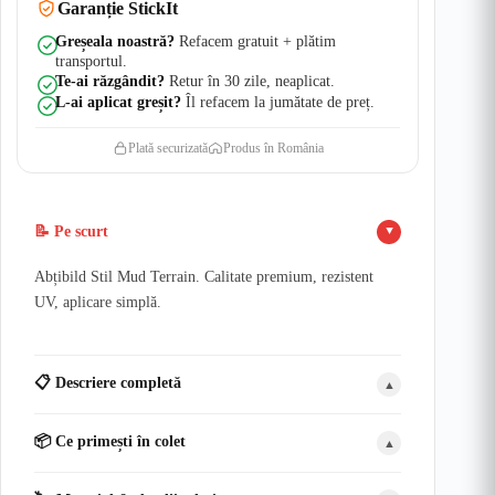
Garanție StickIt
Greșeala noastră?
Refacem gratuit + plătim
transportul.
Te-ai răzgândit?
Retur în 30 zile, neaplicat.
L-ai aplicat greșit?
Îl refacem la jumătate de preț.
Plată securizată
Produs în România
📝 Pe scurt
▲
Abțibild Stil Mud Terrain. Calitate premium, rezistent
UV, aplicare simplă.
📋 Descriere completă
▲
📦 Ce primești în colet
▲