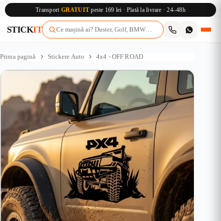
Transport
GRATUIT
peste 169 lei · Plată la livrare · 24–48h
STICK
IT
Sari
la
Prima pagină
Stickere Auto
4x4 - OFF ROAD
conținut