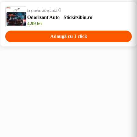
Ia și asta, cât ești aici 👇
Odorizant Auto - Stickitsibiu.ro
4.99
lei
Adaugă cu 1 click