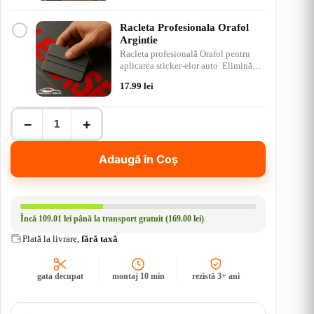
Racleta Profesionala Orafol
Argintie
Racleta profesională Orafol pentru
aplicarea sticker-elor auto. Elimină
bulele de aer, ap…
17.99
lei
Cantitate
−
+
Abțibild
Auto
4X4
Adaugă în Coș
Power
–
Stil
Mud
Terrain
Încă
109.01 lei
până la transport gratuit (169.00 lei)
|
Rezistent
Plată la livrare,
fără taxă
Apă
+
UV
gata decupat
montaj 10 min
rezistă 3+ ani