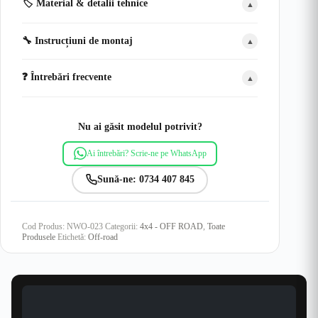
🏷️ Material & detalii tehnice
▲
🔧 Instrucțiuni de montaj
▲
❓ Întrebări frecvente
▲
Nu ai găsit modelul potrivit?
Ai întrebări? Scrie-ne pe WhatsApp
Sună-ne: 0734 407 845
Cod Produs:
NWO-023
Categorii:
4x4 - OFF ROAD
,
Toate
Produsele
Etichetă:
Off-road