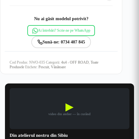
Nu ai găsit modelul potrivit?
Ai întrebări? Scrie-ne pe WhatsApp
Sună-ne: 0734 407 845
Cod Produs:
NWO-035
Categorii:
4x4 - OFF ROAD
,
Toate
Produsele
Etichete:
Pescuit
,
Vânătoare
▶
video din atelier — în curând
Din atelierul nostru din Sibiu