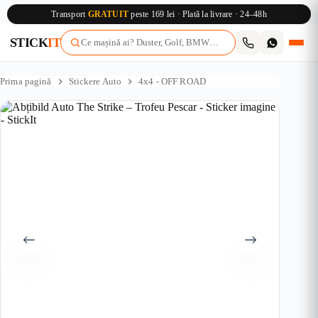
Transport
GRATUIT
peste 169 lei · Plată la livrare · 24–48h
STICK
IT
Sari
la
Prima pagină
Stickere Auto
4x4 - OFF ROAD
conținut