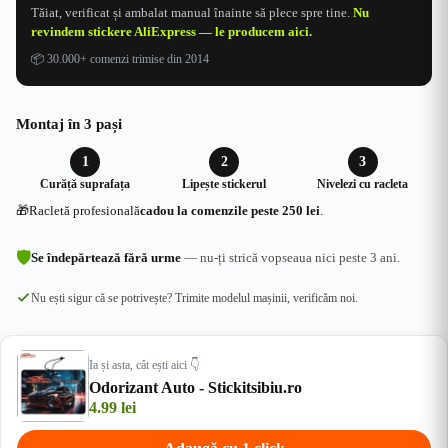
Tăiat, verificat și ambalat manual înainte să plece spre tine.
Nu
revindem stickere AliExpress — le producem aici.
📦
30.000+ comenzi trimise din 2014
Montaj în 3 pași
1
2
3
Curăță suprafața
Lipește stickerul
Nivelezi cu racleta
🎁
Racletă profesională
cadou la comenzile peste 250 lei
.
🛡
Se îndepărtează fără urme
— nu-ți strică vopseaua nici peste 3 ani.
Nu ești sigur că se potrivește? Trimite modelul mașinii, verificăm noi.
Ia și asta, cât ești aici 👇
Odorizant Auto - Stickitsibiu.ro
4.99
lei