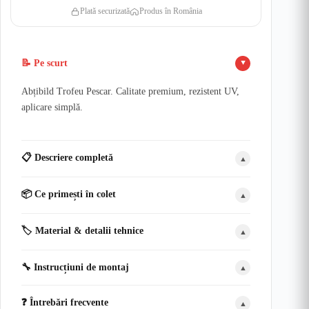
Plată securizată
Produs în România
📝 Pe scurt
▲
Abțibild Trofeu Pescar. Calitate premium, rezistent UV,
aplicare simplă.
📋 Descriere completă
▲
📦 Ce primești în colet
▲
🏷️ Material & detalii tehnice
▲
🔧 Instrucțiuni de montaj
▲
❓ Întrebări frecvente
▲