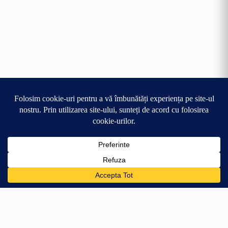
0
🛒
59.99
lei
Adaugă în coș
+119.01 lei → transport gratuit