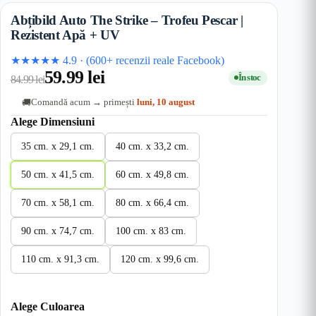
Abțibild Auto The Strike – Trofeu Pescar |
Rezistent Apă + UV
★★★★★
4.9
·
(600+ recenzii reale Facebook)
59.99
lei
În stoc
84.99
lei
Comandă acum → primești
luni, 10 august
🚚
Alege Dimensiuni
35 cm. x 29,1 cm.
40 cm. x 33,2 cm.
50 cm. x 41,5 cm.
60 cm. x 49,8 cm.
70 cm. x 58,1 cm.
80 cm. x 66,4 cm.
90 cm. x 74,7 cm.
100 cm. x 83 cm.
110 cm. x 91,3 cm.
120 cm. x 99,6 cm.
Alege Culoarea