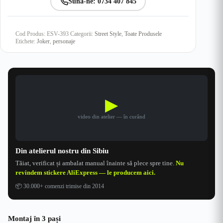
Sună-ne: 0734 407 845
Cod Produs:
ESV-393
Categorii:
Street Style
,
Toate Produsele
Etichete:
Joker
,
personaje
▶
video din atelier — în curând
Din atelierul nostru din Sibiu
Tăiat, verificat și ambalat manual înainte să plece spre tine.
Nu
revindem stickere AliExpress — le producem aici.
📦
30.000+ comenzi trimise din 2014
Montaj în 3 pași