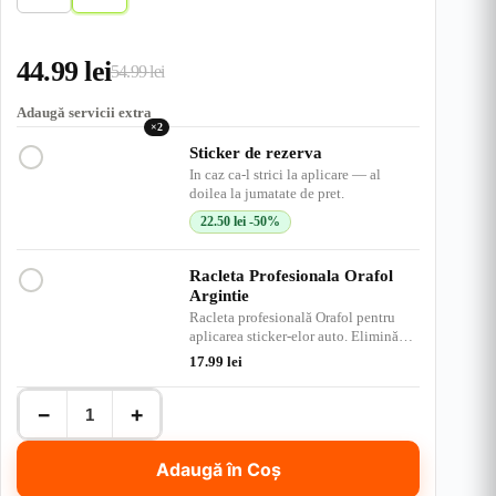
t
n
s
c
d
e
r
c
h
i
u
h
i
u
44.99
lei
i
s
54.99
lei
Prețul
Prețul
s
inițial
curent
Adaugă servicii extra
×2
a
este:
Sticker de rezerva
In caz ca-l strici la aplicare — al
fost:
44.99 lei.
doilea la jumatate de pret.
54.99 lei.
22.50
lei
-50%
Racleta Profesionala Orafol
Argintie
Racleta profesională Orafol pentru
aplicarea sticker-elor auto. Elimină
bulele de aer, ap…
17.99
lei
Cantitate
−
+
Angry
Joker
Face
Adaugă în Coș
-
Model