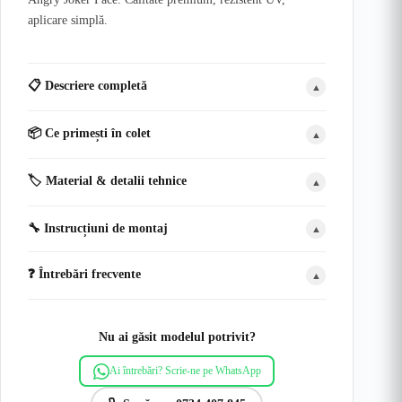
aplicare simplă.
📋 Descriere completă
▲
📦 Ce primești în colet
▲
🏷️ Material & detalii tehnice
▲
🔧 Instrucțiuni de montaj
▲
❓ Întrebări frecvente
▲
Nu ai găsit modelul potrivit?
Ai întrebări? Scrie-ne pe WhatsApp