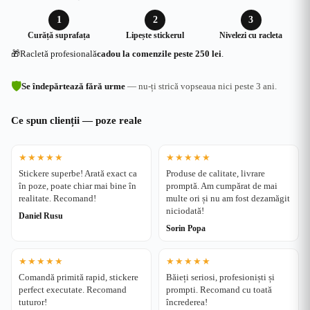
1
2
3
Curăță suprafața
Lipește stickerul
Nivelezi cu racleta
🎁
Racletă profesională
cadou la comenzile peste 250 lei
.
🛡
Se îndepărtează fără urme
— nu-ți strică vopseaua nici peste 3 ani.
Ce spun clienții — poze reale
★★★★★
★★★★★
Stickere superbe! Arată exact ca
Produse de calitate, livrare
în poze, poate chiar mai bine în
promptă. Am cumpărat de mai
realitate. Recomand!
multe ori și nu am fost dezamăgit
niciodată!
Daniel Rusu
Sorin Popa
★★★★★
★★★★★
Comandă primită rapid, stickere
Băieți seriosi, profesioniști și
perfect executate. Recomand
prompti. Recomand cu toată
tuturor!
încrederea!