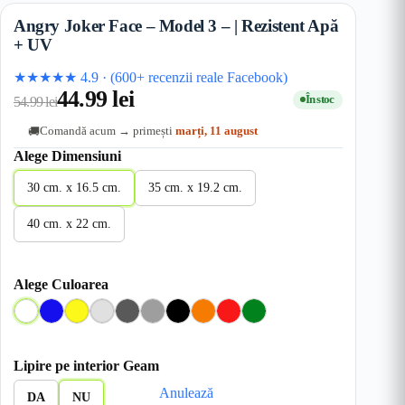
Angry Joker Face – Model 3 – | Rezistent Apă
+ UV
★★★★★
4.9
·
(600+ recenzii reale Facebook)
44.99
lei
În stoc
54.99
lei
Comandă acum → primești
marți, 11 august
🚚
Alege Dimensiuni
30 cm. x 16.5 cm.
35 cm. x 19.2 cm.
40 cm. x 22 cm.
Alege Culoarea
A
A
G
G
G
G
N
O
R
V
l
l
a
r
r
r
e
r
o
e
b
b
l
i
i
i
g
a
s
r
Lipire pe interior Geam
a
b
D
I
M
r
n
u
d
Anulează
s
e
e
n
e
u
g
e
DA
NU