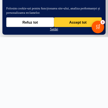
0
🛒
44.99
lei
Adaugă în coș
+124.01 lei → transport gratuit
PRODUSE
AJUTOR
Stâlpi Uși
Întrebări frecvente
Parasolare Auto
Livrare
Protecții Praguri
Retur 30 zile
Stickere Far
Cum aplic stickerul
Off Road & 4x4
WhatsApp