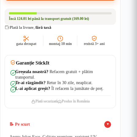
3
-
|
Încă
124.01 lei
până la transport gratuit (169.00 lei)
Rezistent
Apă
Plată la livrare,
fără taxă
+
UV
gata decupat
montaj 10 min
rezistă 3+ ani
Garanție StickIt
Greșeala noastră?
Refacem gratuit + plătim
transportul.
Te-ai răzgândit?
Retur în 30 zile, neaplicat.
L-ai aplicat greșit?
Îl refacem la jumătate de preț.
Plată securizată
Produs în România
📝 Pe scurt
▲
Angry Joker Face. Calitate premium, rezistent UV,