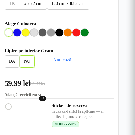
110 cm. x 76,2 cm.
120 cm. x 83,2 cm.
Alege Culoarea
A
A
G
G
G
G
N
O
R
V
l
l
a
r
r
r
e
r
o
e
b
b
l
i
i
i
g
a
s
r
Lipire pe interior Geam
a
b
D
I
M
r
n
u
d
Anulează
s
e
e
n
e
u
g
e
DA
NU
t
n
s
c
d
e
r
c
h
i
u
h
i
u
59.99
lei
i
s
84.99
lei
Prețul
Prețul
s
inițial
curent
Adaugă servicii extra
×2
a
este:
Sticker de rezerva
In caz ca-l strici la aplicare — al
fost:
59.99 lei.
doilea la jumatate de pret.
84.99 lei.
30.00
lei
-50%