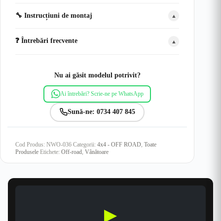
🔧 Instrucțiuni de montaj
▲
❓ Întrebări frecvente
▲
Nu ai găsit modelul potrivit?
Ai întrebări? Scrie-ne pe WhatsApp
Sună-ne: 0734 407 845
Cod Produs:
NWO-036
Categorii:
4x4 - OFF ROAD
,
Toate
Produsele
Etichete:
Off-road
,
Vânătoare
▶