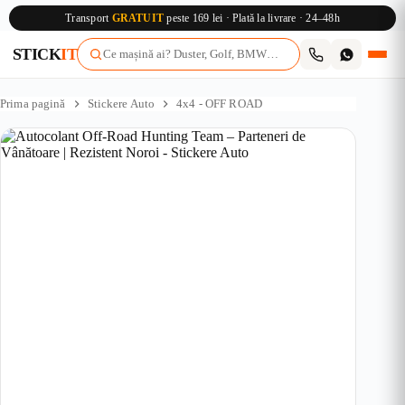
Transport
GRATUIT
peste 169 lei · Plată la livrare · 24–48h
STICK
IT
Sari
la
Prima pagină
Stickere Auto
4x4 - OFF ROAD
conținut