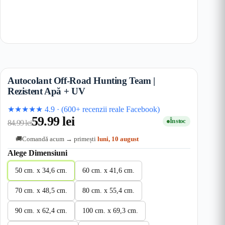
Autocolant Off-Road Hunting Team |
Rezistent Apă + UV
★★★★★
4.9
·
(600+ recenzii reale Facebook)
59.99
lei
În stoc
84.99
lei
Comandă acum → primești
luni, 10 august
🚚
Alege Dimensiuni
50 cm. x 34,6 cm.
60 cm. x 41,6 cm.
70 cm. x 48,5 cm.
80 cm. x 55,4 cm.
90 cm. x 62,4 cm.
100 cm. x 69,3 cm.