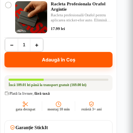
Racleta Profesionala Orafol
Argintie
Racleta profesională Orafol pentru
aplicarea sticker-elor auto. Elimină
bulele de aer, ap…
17.99
lei
Cantitate
−
+
Autocolant
Off-
Road
Adaugă în Coș
Hunting
Team
|
Rezistent
Apă
Încă
109.01 lei
până la transport gratuit (169.00 lei)
+
UV
Plată la livrare,
fără taxă
gata decupat
montaj 10 min
rezistă 3+ ani
Garanție StickIt