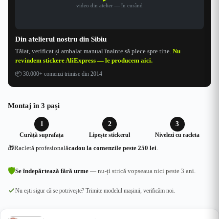
video din atelier — în curând
Din atelierul nostru din Sibiu
Tăiat, verificat și ambalat manual înainte să plece spre tine.
Nu
revindem stickere AliExpress — le producem aici.
📦
30.000+ comenzi trimise din 2014
Montaj în 3 pași
1
2
3
Curăță suprafața
Lipește stickerul
Nivelezi cu racleta
🎁
Racletă profesională
cadou la comenzile peste 250 lei
.
🛡
Se îndepărtează fără urme
— nu-ți strică vopseaua nici peste 3 ani.
Nu ești sigur că se potrivește? Trimite modelul mașinii, verificăm noi.