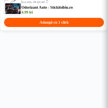
Ia și asta, cât ești aici 👇
Odorizant Auto - Stickitsibiu.ro
4.99
lei
Adaugă cu 1 click