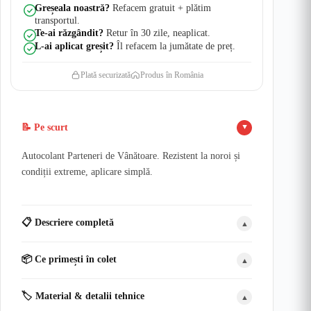
Greșeala noastră?
Refacem gratuit + plătim
transportul.
Te-ai răzgândit?
Retur în 30 zile, neaplicat.
L-ai aplicat greșit?
Îl refacem la jumătate de preț.
Plată securizată
Produs în România
📝 Pe scurt
▲
Autocolant Parteneri de Vânătoare. Rezistent la noroi și
condiții extreme, aplicare simplă.
📋 Descriere completă
▲
📦 Ce primești în colet
▲
🏷️ Material & detalii tehnice
▲