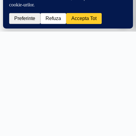
0
🛒
17.99
lei
Adaugă în coș
+151.01 lei → transport gratuit
PRODUSE
AJUTOR
Stâlpi Uși
Întrebări frecvente
Parasolare Auto
Livrare
Protecții Praguri
Retur 30 zile
Stickere Far
Cum aplic stickerul
Off Road & 4x4
WhatsApp
Personalizări
Toate produsele