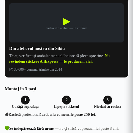
▶
video din atelier — în curând
Din atelierul nostru din Sibiu
Tăiat, verificat și ambalat manual înainte să plece spre tine.
Nu
revindem stickere AliExpress — le producem aici.
📦
30.000+ comenzi trimise din 2014
Montaj în 3 pași
1
2
3
Curăță suprafața
Lipește stickerul
Nivelezi cu racleta
🎁
Racletă profesională
cadou la comenzile peste 250 lei
.
🛡
Se îndepărtează fără urme
— nu-ți strică vopseaua nici peste 3 ani.