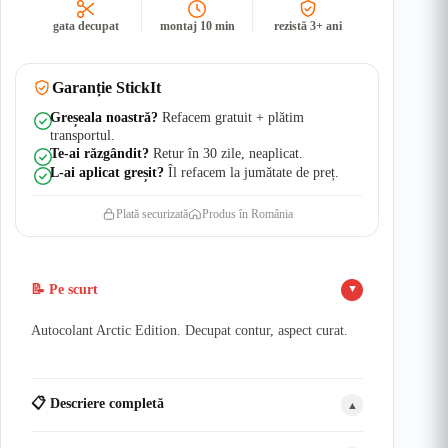
UV
gata decupat
montaj 10 min
rezistă 3+ ani
Garanție StickIt
Greșeala noastră?
Refacem gratuit + plătim
transportul.
Te-ai răzgândit?
Retur în 30 zile, neaplicat.
L-ai aplicat greșit?
Îl refacem la jumătate de preț.
Plată securizată
Produs în România
📝 Pe scurt
▲
Autocolant Arctic Edition. Decupat contur, aspect curat.
📋 Descriere completă
▲