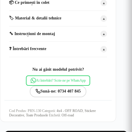
📦 Ce primești în colet
▲
🏷️ Material & detalii tehnice
▲
🔧 Instrucțiuni de montaj
▲
❓ Întrebări frecvente
▲
Nu ai găsit modelul potrivit?
Ai întrebări? Scrie-ne pe WhatsApp
Sună-ne: 0734 407 845
Cod Produs:
PRN-130
Categorii:
4x4 - OFF ROAD
,
Stickere
Decorative
,
Toate Produsele
Etichetă:
Off-road