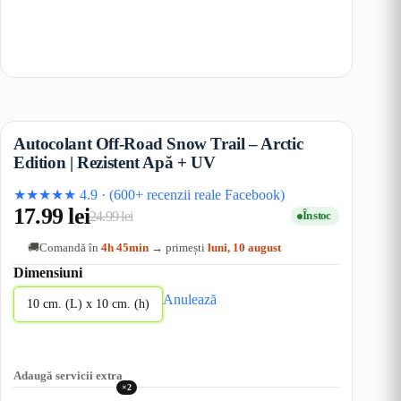
Autocolant Off-Road Snow Trail – Arctic
Edition | Rezistent Apă + UV
★★★★★
4.9
·
(600+ recenzii reale Facebook)
17.99
lei
24.99
lei
În stoc
Prețul
Prețul
Comandă în
4h 45min
→ primești
luni, 10 august
🚚
inițial
curent
Dimensiuni
a
este:
Anulează
fost:
17.99 lei.
10 cm. (L) x 10 cm. (h)
24.99 lei.
Adaugă servicii extra
×2