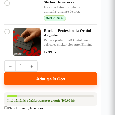
Sticker de rezerva
In caz ca-l strici la aplicare — al
doilea la jumatate de pret.
9.00
lei
-50%
Racleta Profesionala Orafol
Argintie
Racleta profesională Orafol pentru
aplicarea sticker-elor auto. Elimină
bulele de aer, ap…
17.99
lei
Cantitate
−
+
Autocolant
Off-
Road
Adaugă în Coș
Snow
Trail
–
Arctic
Edition
Încă
151.01 lei
până la transport gratuit (169.00 lei)
|
Rezistent
Plată la livrare,
fără taxă
Apă
+