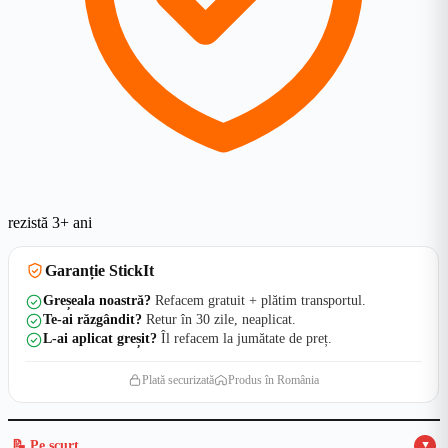
rezistă 3+ ani
Garanție StickIt
Greșeala noastră?
Refacem gratuit + plătim transportul.
Te-ai răzgândit?
Retur în 30 zile, neaplicat.
L-ai aplicat greșit?
Îl refacem la jumătate de preț.
Plată securizată
Produs în România
📝 Pe scurt
▲