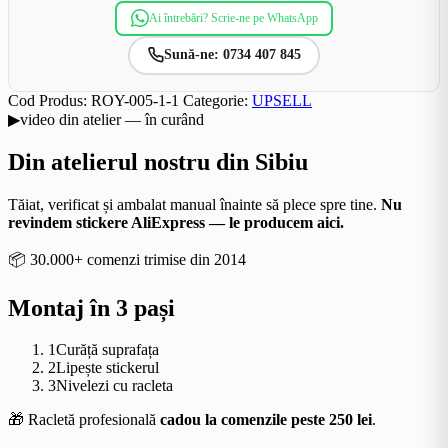
Ai întrebări? Scrie-ne pe WhatsApp
Sună-ne: 0734 407 845
Cod Produs:
ROY-005-1-1
Categorie:
UPSELL
▶
video din atelier — în curând
Din atelierul nostru din Sibiu
Tăiat, verificat și ambalat manual înainte să plece spre tine.
Nu
revindem stickere AliExpress — le producem aici.
📦
30.000+ comenzi trimise din 2014
Montaj în 3 pași
1
Curăță suprafața
2
Lipește stickerul
3
Nivelezi cu racleta
🎁
Racletă profesională
cadou la comenzile peste 250 lei
.