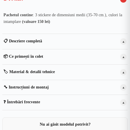
Pachetul contine
: 3 stickere de dimensiuni medii (35-70 cm.), culori la
intamplare
(valoare 150 lei)
📋 Descriere completă
▲
📦 Ce primești în colet
▲
🏷️ Material & detalii tehnice
▲
🔧 Instrucțiuni de montaj
▲
❓ Întrebări frecvente
▲
Nu ai găsit modelul potrivit?