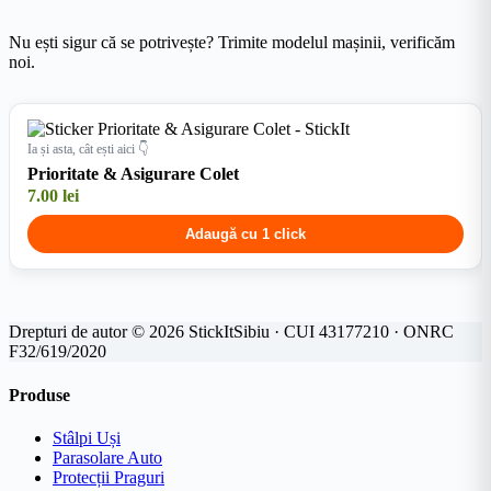
Nu ești sigur că se potrivește? Trimite modelul mașinii, verificăm
noi.
Ia și asta, cât ești aici 👇
Prioritate & Asigurare Colet
7.00
lei
Adaugă cu 1 click
Drepturi de autor © 2026 StickItSibiu · CUI 43177210 · ONRC
F32/619/2020
Produse
Stâlpi Uși
Parasolare Auto
Protecții Praguri