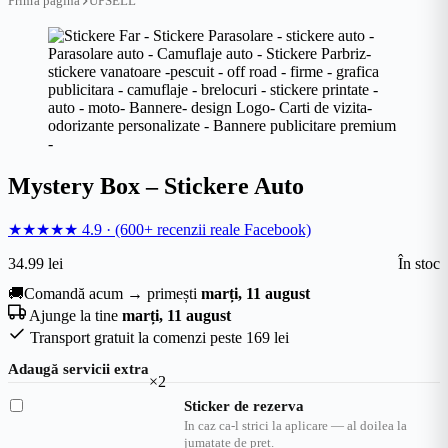
Prima pagină
UPSELL
Mystery Box – Stickere Auto
★★★★★
4.9
·
(600+ recenzii reale Facebook)
34.99
lei
În stoc
🚚
Comandă acum → primești
marți, 11 august
Ajunge la tine
marți, 11 august
Transport gratuit la comenzi peste 169 lei
Adaugă servicii extra
×2
Sticker de rezerva
In caz ca-l strici la aplicare — al doilea la
jumatate de pret.