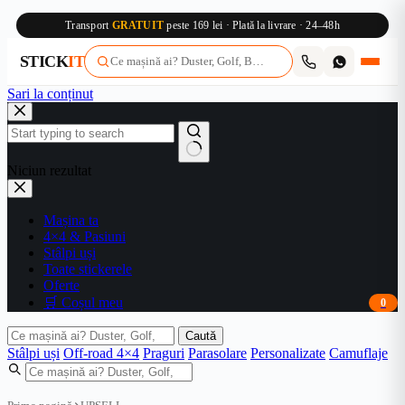
Transport
GRATUIT
peste 169 lei · Plată la livrare · 24–48h
STICK
IT
Sari la conținut
Niciun rezultat
Mașina ta
4×4 & Pasiuni
Stâlpi uși
Toate stickerele
Oferte
🛒 Coșul meu
0
Caută
Stâlpi uși
Off-road 4×4
Praguri
Parasolare
Personalizate
Camuflaje