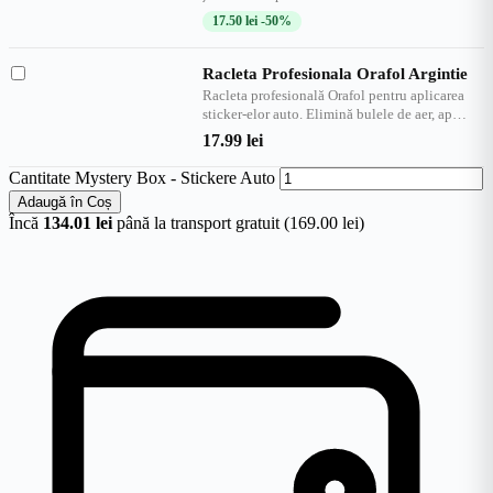
17.50
lei
-50%
Racleta Profesionala Orafol Argintie
Racleta profesională Orafol pentru aplicarea
sticker-elor auto. Elimină bulele de aer, ap…
17.99
lei
Cantitate Mystery Box - Stickere Auto
Adaugă în Coș
Încă
134.01 lei
până la transport gratuit (169.00 lei)