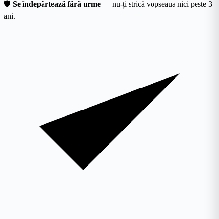
🛡
Se îndepărtează fără urme
— nu-ți strică vopseaua nici peste 3
ani.