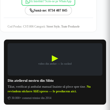
Ai întrebări? Scrie-ne pe WhatsApp
Sună-ne: 0734 407 845
Cod Produs:
CST-006
Categorii:
Street Style
,
Toate Produsele
▶
video din atelier — în curând
Din atelierul nostru din Sibiu
Tăiat, verificat și ambalat manual înainte să plece spre tine.
Nu
revindem stickere AliExpress — le producem aici.
📦
30.000+ comenzi trimise din 2014