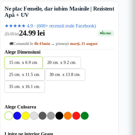
Ne plac Femeile, dar iubim Masinile | Rezistent
Apă + UV
★★★★★
4.9
·
(600+ recenzii reale Facebook)
24.99
lei
În stoc
29.99
lei
Comandă în
4h 43min
→ primești
marți, 11 august
🚚
Alege Dimensiuni
15 cm. x 6.9 cm.
20 cm. x 9.2 cm.
25 cm. x 11.5 cm.
30 cm. x 13.8 cm.
35 cm. x 16.1 cm.
Alege Culoarea
A
A
G
G
G
G
N
O
R
V
l
l
a
r
r
r
e
r
o
e
b
b
l
i
i
i
g
a
s
r
Lipire pe interior Geam