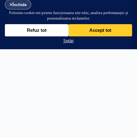
24.99
lei
Adaugă în coș
+144.01 lei → transport gratuit
PRODUSE
AJUTOR
Stâlpi Uși
Întrebări frecvente
Parasolare Auto
Livrare
Protecții Praguri
Retur 30 zile
Stickere Far
Cum aplic stickerul
Off Road & 4x4
WhatsApp