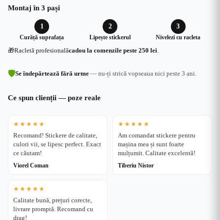
Montaj în 3 pași
1
2
3
Curăță suprafața
Lipește stickerul
Nivelezi cu racleta
🎁
Racletă profesională
cadou la comenzile peste 250 lei
.
🛡
Se îndepărtează fără urme
— nu-ți strică vopseaua nici peste 3 ani.
Ce spun clienții — poze reale
★★★★★
★★★★★
Recomand! Stickere de calitate,
Am comandat stickere pentru
culori vii, se lipesc perfect. Exact
mașina mea și sunt foarte
ce căutam!
mulțumit. Calitate excelentă!
Viorel Coman
Tiberiu Nistor
★★★★★
Calitate bună, prețuri corecte,
livrare promptă. Recomand cu
drag!