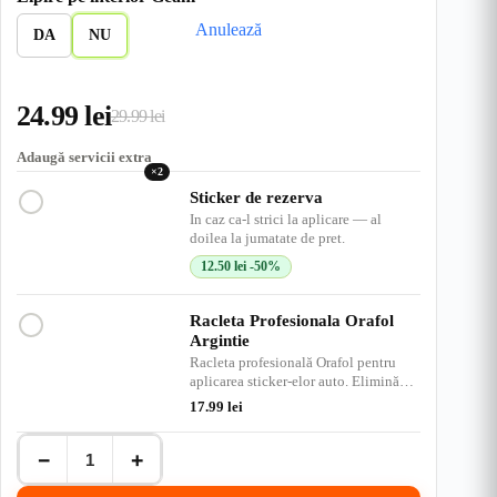
a
b
D
I
M
r
n
u
d
Anulează
s
e
e
n
e
u
g
e
DA
NU
t
n
s
c
d
e
r
c
h
i
u
h
i
u
24.99
lei
i
s
29.99
lei
Prețul
Prețul
s
inițial
curent
Adaugă servicii extra
×2
a
este:
Sticker de rezerva
In caz ca-l strici la aplicare — al
fost:
24.99 lei.
doilea la jumatate de pret.
29.99 lei.
12.50
lei
-50%
Racleta Profesionala Orafol
Argintie
Racleta profesională Orafol pentru
aplicarea sticker-elor auto. Elimină
bulele de aer, ap…
17.99
lei
Cantitate
−
+
Ne
plac