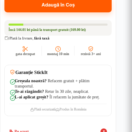
Femeile,
Adaugă în Coș
dar
iubim
Masinile
|
Rezistent
Încă
144.01 lei
până la transport gratuit (169.00 lei)
Apă
+
Plată la livrare,
fără taxă
UV
gata decupat
montaj 10 min
rezistă 3+ ani
Garanție StickIt
Greșeala noastră?
Refacem gratuit + plătim
transportul.
Te-ai răzgândit?
Retur în 30 zile, neaplicat.
L-ai aplicat greșit?
Îl refacem la jumătate de preț.
Plată securizată
Produs în România
📝 Pe scurt
▲