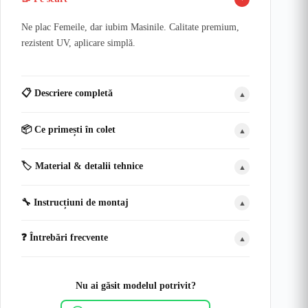
Ne plac Femeile, dar iubim Masinile. Calitate premium,
rezistent UV, aplicare simplă.
📋 Descriere completă
▲
📦 Ce primești în colet
▲
🏷️ Material & detalii tehnice
▲
🔧 Instrucțiuni de montaj
▲
❓ Întrebări frecvente
▲
Nu ai găsit modelul potrivit?