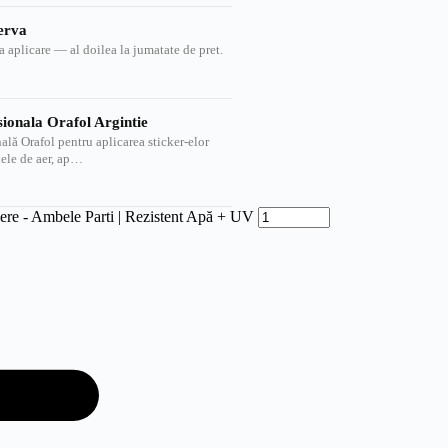
zerva
 la aplicare — al doilea la jumatate de pret.
sionala Orafol Argintie
ală Orafol pentru aplicarea sticker-elor
lele de aer, ap…
re - Ambele Parti | Rezistent Apă + UV