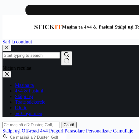
STICK
IT
Mașina ta
4×4 & Pasiuni
Stâlpi uși
To
Sari la conținut
Niciun rezultat
Mașina ta
4×4 & Pasiuni
Stâlpi uși
Toate stickerele
Oferte
🛒 Coșul meu
Caută
Stâlpi uși
Off-road 4×4
Praguri
Parasolare
Personalizate
Camuflaje