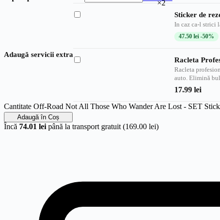
×2
Sticker de re
In caz ca-l strici
47.50
lei
-50%
Adaugă servicii extra
Racleta Profe
Racleta profesion
auto. Elimină bu
17.99
lei
Cantitate Off-Road Not All Those Who Wander Are Lost - SET Sticke
Adaugă în Coș
Încă
74.01 lei
până la transport gratuit (169.00 lei)