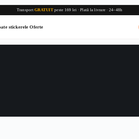
Transport
GRATUIT
peste 169 lei · Plată la livrare · 24–48h
ate stickerele
Oferte