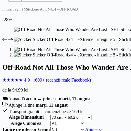
Prima pagină
Stickere Auto
4x4 - OFF ROAD
-28%
Off-Road Not All Those Who Wander Are Lo
★★★★★
4.9
·
(600+ recenzii reale Facebook)
de la
94.99
lei
🚚
Comandă acum → primești
marți, 11 august
Ajunge la tine
marți, 11 august
Transport gratuit la comenzi peste 169 lei
Alege Dimensiuni
Alege Culoarea
Lipire pe interior Geam
Anulează