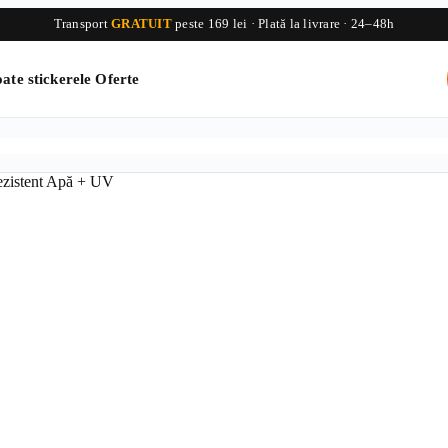
Transport
GRATUIT
peste 169 lei · Plată la livrare · 24–48h
ate stickerele
Oferte