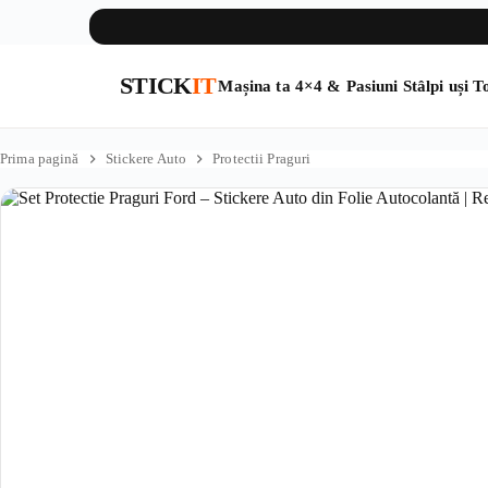
STICK
IT
Mașina ta
4×4 & Pasiuni
Stâlpi uși
To
Sari
la
Prima pagină
Stickere Auto
Protectii Praguri
conținut