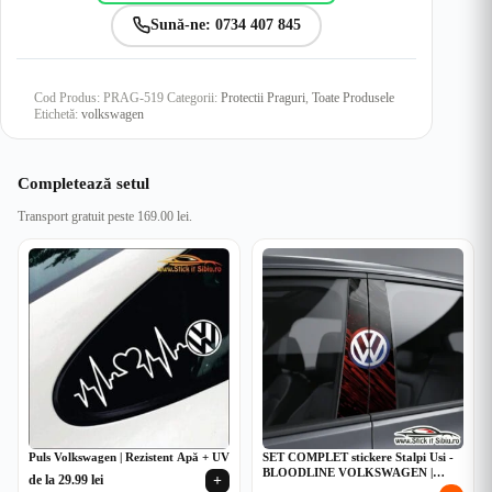
Sună-ne: 0734 407 845
Cod Produs:
PRAG-519
Categorii:
Protectii Praguri
,
Toate Produsele
Etichetă:
volkswagen
Completează setul
Transport gratuit peste 169.00 lei.
Puls Volkswagen | Rezistent Apă + UV
SET COMPLET stickere Stalpi Usi -
BLOODLINE VOLKSWAGEN |
+
de la
29.99
lei
Rezistent Apă + UV