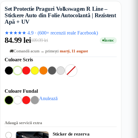
Set Protectie Praguri Volkswagen R Line –
Stickere Auto din Folie Autocolantă | Rezistent
Apă + UV
★★★★★
4.9
·
(600+ recenzii reale Facebook)
84.99
lei
109.99
lei
În stoc
Prețul
Prețul
Comandă acum → primești
marți, 11 august
🚚
inițial
curent
Culoare Scris
a
este:
fost:
84.99 lei.
F
N
A
R
G
O
G
G
a
109.99 lei.
e
l
o
a
r
r
r
r
g
b
s
l
a
i
i
a
Culoare Fundal
r
u
b
n
I
D
S
Anulează
u
e
g
n
e
c
n
e
c
s
r
N
A
R
G
h
c
i
e
l
o
r
i
h
s
g
b
s
i
s
i
Adaugă servicii extra
r
u
M
s
u
e
d
Sticker de rezerva