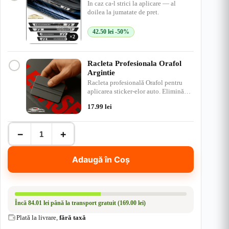
i
In caz ca-l strici la aplicare — al
u
doilea la jumatate de pret.
42.50
lei
-50%
×2
Racleta Profesionala Orafol
Argintie
Racleta profesională Orafol pentru
aplicarea sticker-elor auto. Elimină
bulele de aer, ap…
17.99
lei
Cantitate
−
+
Set
Protectie
Praguri
Adaugă în Coș
Volkswagen
R
Line
–
Stickere
Încă
84.01 lei
până la transport gratuit (169.00 lei)
Auto
din
Plată la livrare,
fără taxă
Folie