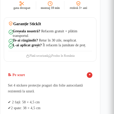
Autocolantă
|
gata decupat
montaj 10 min
rezistă 3+ ani
Rezistent
Apă
+
UV
Garanție StickIt
Greșeala noastră?
Refacem gratuit + plătim
transportul.
Te-ai răzgândit?
Retur în 30 zile, neaplicat.
L-ai aplicat greșit?
Îl refacem la jumătate de preț.
Plată securizată
Produs în România
📝 Pe scurt
▲
Set 4 stickere protecție praguri din folie autocolantă
rezistentă la uzură.
✔ 2 față: 58 × 4,5 cm
✔2 spate: 38 × 4,5 cm