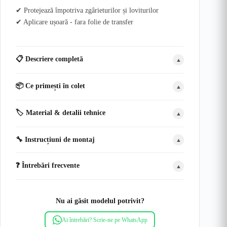
✔ Protejează împotriva zgârieturilor și loviturilor
✔ Aplicare ușoară - fara folie de transfer
📋 Descriere completă
▲
📦 Ce primești în colet
▲
🏷️ Material & detalii tehnice
▲
🔧 Instrucțiuni de montaj
▲
❓ Întrebări frecvente
▲
Nu ai găsit modelul potrivit?
Ai întrebări? Scrie-ne pe WhatsApp