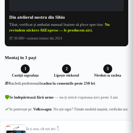
Din atelierul nostru din Sibiu
Tăiat, verificat și ambalat manual înainte să plece spre tine.
Nu
revindem stickere AliExpress — le producem aici.
📦
30.000+ comenzi trimise din 2014
Montaj în 3 pași
1
2
3
Curăță suprafața
Lipește stickerul
Nivelezi cu racleta
🎁
Racletă profesională
cadou la comenzile peste 250 lei
.
🛡
Se îndepărtează fără urme
— nu-ți strică vopseaua nici peste 3 ani.
Se potrivește pe:
Volkswagen
. Nu ești sigur? Trimite modelul mașinii, verificăm noi.
Ia și asta, cât ești aici 👇