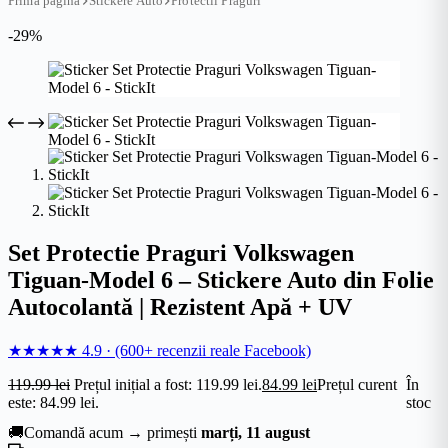
Prima pagină
Stickere Auto
Protectii Praguri
-29%
Set Protectie Praguri Volkswagen
Tiguan-Model 6 – Stickere Auto din Folie
Autocolantă | Rezistent Apă + UV
★★★★★
4.9
·
(600+ recenzii reale Facebook)
119.99
lei
Prețul inițial a fost: 119.99 lei.
84.99
lei
Prețul curent
În
este: 84.99 lei.
stoc
🚚
Comandă acum → primești
marți, 11 august