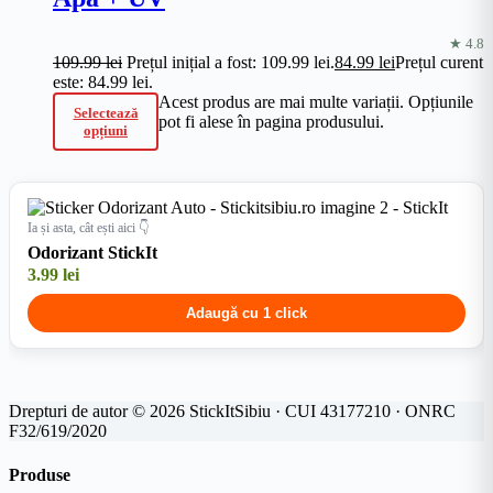
★ 4.8
109.99
lei
Prețul inițial a fost: 109.99 lei.
84.99
lei
Prețul curent
este: 84.99 lei.
Acest produs are mai multe variații. Opțiunile
Selectează
pot fi alese în pagina produsului.
opțiuni
Ia și asta, cât ești aici 👇
Odorizant StickIt
3.99
lei
Adaugă cu 1 click
Drepturi de autor © 2026 StickItSibiu · CUI 43177210 · ONRC
F32/619/2020
Produse