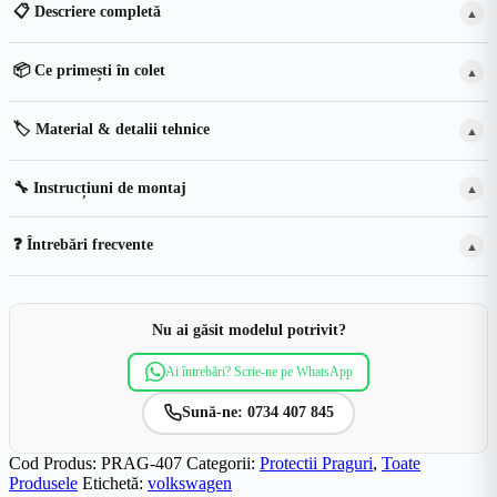
📋 Descriere completă
▲
📦 Ce primești în colet
▲
🏷️ Material & detalii tehnice
▲
🔧 Instrucțiuni de montaj
▲
❓ Întrebări frecvente
▲
Nu ai găsit modelul potrivit?
Ai întrebări? Scrie-ne pe WhatsApp
Sună-ne: 0734 407 845
Cod Produs:
PRAG-407
Categorii:
Protectii Praguri
,
Toate
Produsele
Etichetă:
volkswagen