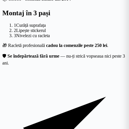
Montaj în 3 pași
1
Curăță suprafața
2
Lipește stickerul
3
Nivelezi cu racleta
🎁
Racletă profesională
cadou la comenzile peste 250 lei
.
🛡
Se îndepărtează fără urme
— nu-ți strică vopseaua nici peste 3
ani.