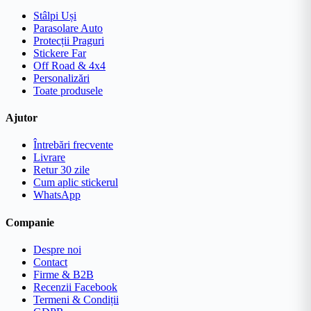
Stâlpi Uși
Parasolare Auto
Protecții Praguri
Stickere Far
Off Road & 4x4
Personalizări
Toate produsele
Ajutor
Întrebări frecvente
Livrare
Retur 30 zile
Cum aplic stickerul
WhatsApp
Companie
Despre noi
Contact
Firme & B2B
Recenzii Facebook
Termeni & Condiții