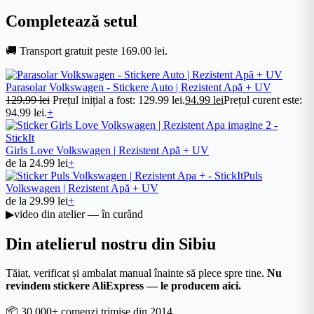
Completează setul
🚚
Transport gratuit peste 169.00 lei.
Parasolar Volkswagen - Stickere Auto | Rezistent Apă + UV
129.99
lei
Prețul inițial a fost: 129.99 lei.
94.99
lei
Prețul curent este:
94.99 lei.
+
Girls Love Volkswagen | Rezistent Apă + UV
de la
24.99
lei
+
Puls
Volkswagen | Rezistent Apă + UV
de la
29.99
lei
+
▶
video din atelier — în curând
Din atelierul nostru din Sibiu
Tăiat, verificat și ambalat manual înainte să plece spre tine.
Nu
revindem stickere AliExpress — le producem aici.
📦
30.000+ comenzi trimise din 2014