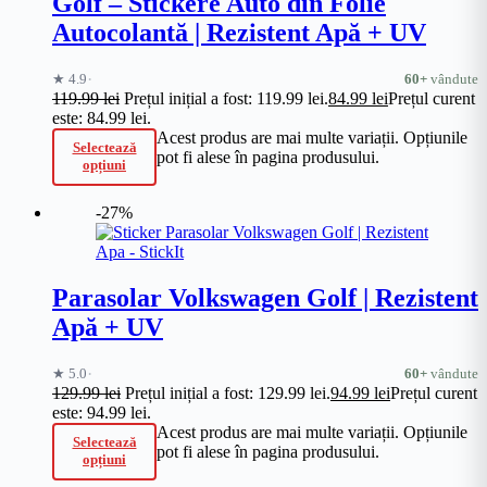
Golf – Stickere Auto din Folie
Autocolantă | Rezistent Apă + UV
·
★ 4.9
60+
vândute
119.99
lei
Prețul inițial a fost: 119.99 lei.
84.99
lei
Prețul curent
este: 84.99 lei.
Acest produs are mai multe variații. Opțiunile
Selectează
pot fi alese în pagina produsului.
opțiuni
-27%
Parasolar Volkswagen Golf | Rezistent
Apă + UV
·
★ 5.0
60+
vândute
129.99
lei
Prețul inițial a fost: 129.99 lei.
94.99
lei
Prețul curent
este: 94.99 lei.
Acest produs are mai multe variații. Opțiunile
Selectează
pot fi alese în pagina produsului.
opțiuni