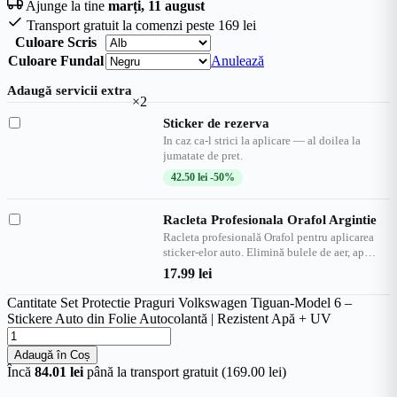
Ajunge la tine
marți, 11 august
Transport gratuit la comenzi peste 169 lei
Culoare Scris
Culoare Fundal
Anulează
Adaugă servicii extra
×2
Sticker de rezerva
In caz ca-l strici la aplicare — al doilea la
jumatate de pret.
42.50
lei
-50%
Racleta Profesionala Orafol Argintie
Racleta profesională Orafol pentru aplicarea
sticker-elor auto. Elimină bulele de aer, ap…
17.99
lei
Cantitate Set Protectie Praguri Volkswagen Tiguan-Model 6 –
Stickere Auto din Folie Autocolantă | Rezistent Apă + UV
Adaugă în Coș
Încă
84.01 lei
până la transport gratuit (169.00 lei)