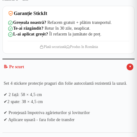
Garanție StickIt
Greșeala noastră?
Refacem gratuit + plătim transportul.
Te-ai răzgândit?
Retur în 30 zile, neaplicat.
L-ai aplicat greșit?
Îl refacem la jumătate de preț.
Plată securizată
Produs în România
📝 Pe scurt
▲
Set 4 stickere protecție praguri din folie autocolantă rezistentă la uzură.
✔ 2 față: 58 × 4,5 cm
✔2 spate: 38 × 4,5 cm
✔ Protejează împotriva zgârieturilor și loviturilor
✔ Aplicare ușoară - fara folie de transfer