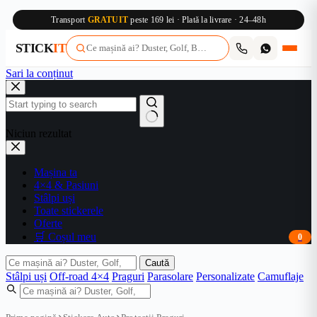
Transport
GRATUIT
peste 169 lei · Plată la livrare · 24–48h
STICK
IT
Sari la conținut
Niciun rezultat
Mașina ta
4×4 & Pasiuni
Stâlpi uși
Toate stickerele
Oferte
🛒 Coșul meu
0
Caută
Stâlpi uși
Off-road 4×4
Praguri
Parasolare
Personalizate
Camuflaje