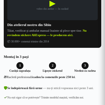
▶
video din atelier — în curând
Din atelierul nostru din Sibiu
Tăiat, verificat și ambalat manual înainte să plece spre tine.
Nu
revindem stickere AliExpress — le producem aici.
📦
30.000+ comenzi trimise din 2014
Montaj în 3 pași
1
2
3
Curăță suprafața
Lipește stickerul
Nivelezi cu racleta
🎁
Racletă profesională
cadou la comenzile peste 250 lei
.
🛡
Se îndepărtează fără urme
— nu-ți strică vopseaua nici peste 3 ani.
Nu ești sigur că se potrivește? Trimite modelul mașinii, verificăm noi.