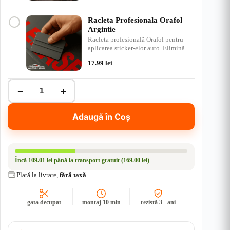
Racleta Profesionala Orafol
Argintie
Racleta profesională Orafol pentru
aplicarea sticker-elor auto. Elimină
bulele de aer, ap…
17.99
lei
Cantitate
−
+
Sticker
Auto
"The
Adaugă în Coș
Mudfather"
–
Parodie
Godfather
|
Încă
109.01 lei
până la transport gratuit (169.00 lei)
Rezistent
Apă
Plată la livrare,
fără taxă
+
UV
gata decupat
montaj 10 min
rezistă 3+ ani