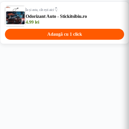
Ia și asta, cât ești aici 👇
Odorizant Auto - Stickitsibiu.ro
4.99
lei
Adaugă cu 1 click