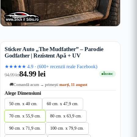
Sticker Auto „The Mudfather” – Parodie
Godfather | Rezistent Apă + UV
★★★★★
4.9
·
(600+ recenzii reale Facebook)
84.99
lei
În stoc
94.99
lei
Comandă acum → primești
marți, 11 august
🚚
Alege Dimensiuni
50 cm. x 40 cm.
60 cm. x 47,9 cm.
70 cm. x 55,9 cm.
80 cm. x 63,9 cm.
90 cm. x 71,9 cm.
100 cm. x 79,9 cm.