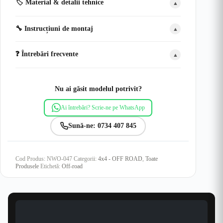
🏷️ Material & detalii tehnice
▲
🔧 Instrucțiuni de montaj
▲
❓ Întrebări frecvente
▲
Nu ai găsit modelul potrivit?
Ai întrebări? Scrie-ne pe WhatsApp
Sună-ne: 0734 407 845
Cod Produs:
NWO-047
Categorii:
4x4 - OFF ROAD
,
Toate
Produsele
Etichetă:
Off-road