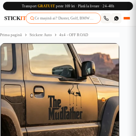
Transport
GRATUIT
peste 169 lei · Plată la livrare · 24–48h
STICK
IT
Sari
la
Prima pagină
Stickere Auto
4x4 - OFF ROAD
conținut