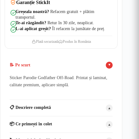
Garanție StickIt
Greșeala noastră?
Refacem gratuit + plătim
transportul.
Te-ai răzgândit?
Retur în 30 zile, neaplicat.
L-ai aplicat greșit?
Îl refacem la jumătate de preț.
Plată securizată
Produs în România
📝 Pe scurt
▲
Sticker Parodie Godfather Off-Road. Printat și laminat,
calitate premium, aplicare simplă.
📋 Descriere completă
▲
📦 Ce primești în colet
▲