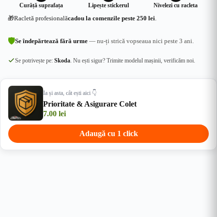
Curăță suprafața
Lipește stickerul
Nivelezi cu racleta
🎁
Racletă profesională
cadou la comenzile peste 250 lei
.
🛡
Se îndepărtează fără urme
— nu-ți strică vopseaua nici peste 3 ani.
Se potrivește pe:
Skoda
. Nu ești sigur? Trimite modelul mașinii, verificăm noi.
Ia și asta, cât ești aici 👇
Prioritate & Asigurare Colet
7.00
lei
Adaugă cu 1 click