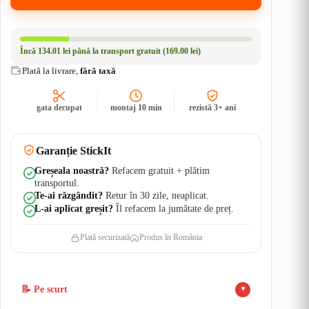
-
Skoda
-
Stickere
Încă
134.01 lei
până la transport gratuit (169.00 lei)
Auto
|
Plată la livrare,
fără taxă
Rezistent
Apă
+
gata decupat
montaj 10 min
rezistă 3+ ani
UV
Garanție StickIt
Greșeala noastră?
Refacem gratuit + plătim
transportul.
Te-ai răzgândit?
Retur în 30 zile, neaplicat.
L-ai aplicat greșit?
Îl refacem la jumătate de preț.
Plată securizată
Produs în România
📝 Pe scurt
▲