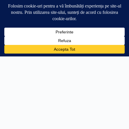
0
🛒
34.99
lei
Adaugă în coș
+134.01 lei → transport gratuit
PRODUSE
AJUTOR
Stâlpi Uși
Întrebări frecvente
Parasolare Auto
Livrare
Protecții Praguri
Retur 30 zile
Stickere Far
Cum aplic stickerul