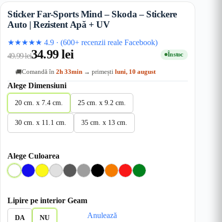
Sticker Far-Sports Mind – Skoda – Stickere
Auto | Rezistent Apă + UV
★★★★★
4.9
·
(600+ recenzii reale Facebook)
34.99
lei
În stoc
49.99
lei
Comandă în
2h 33min
→ primești
luni, 10 august
🚚
Alege Dimensiuni
20 cm. x 7.4 cm.
25 cm. x 9.2 cm.
30 cm. x 11.1 cm.
35 cm. x 13 cm.
Alege Culoarea
A
A
G
G
G
G
N
O
R
V
l
l
a
r
r
r
e
r
o
e
b
b
l
i
i
i
g
a
s
r
Lipire pe interior Geam
a
b
D
I
M
r
n
u
d
Anulează
s
e
e
n
e
u
g
e
DA
NU