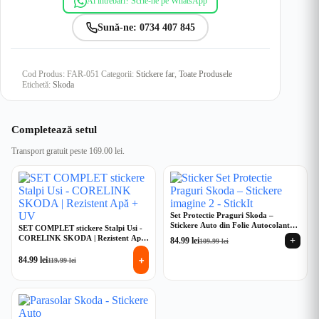
Ai întrebări? Scrie-ne pe WhatsApp
Sună-ne: 0734 407 845
Cod Produs:
FAR-051
Categorii:
Stickere far
,
Toate Produsele
Etichetă:
Skoda
Completează setul
Transport gratuit peste 169.00 lei.
Set Protectie Praguri Skoda –
Stickere Auto din Folie Autocolantă |
SET COMPLET stickere Stalpi Usi -
Rezistent Apă + UV
CORELINK SKODA | Rezistent Apă
+
84.99
lei
109.99
lei
Prețul
Prețul
+ UV
inițial
curent
+
84.99
lei
119.99
lei
Prețul
Prețul
a
este:
inițial
curent
fost:
84.99 lei.
a
este:
109.99 lei.
fost:
84.99 lei.
119.99 lei.