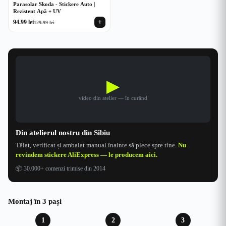
Parasolar Skoda - Stickere Auto |
Rezistent Apă + UV
+
94.99
lei
129.99
lei
Prețul
Prețul
inițial
curent
a
este:
fost:
94.99 lei.
129.99 lei.
▶
video din atelier — în curând
Din atelierul nostru din Sibiu
Tăiat, verificat și ambalat manual înainte să plece spre tine.
Nu
revindem stickere AliExpress — le producem aici.
📦
30.000+ comenzi trimise din 2014
Montaj în 3 pași
1
2
3