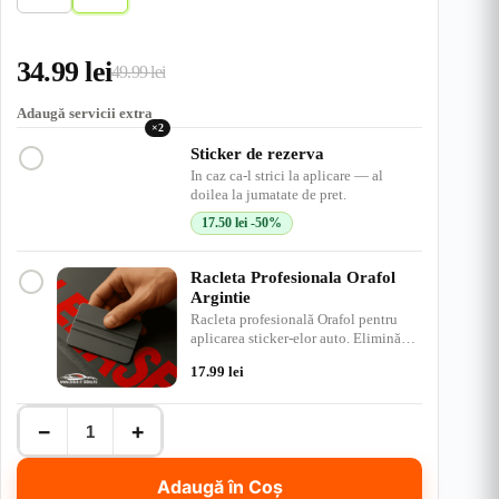
t
n
s
c
d
e
r
c
h
i
u
h
i
u
34.99
lei
i
s
49.99
lei
Prețul
Prețul
s
inițial
curent
Adaugă servicii extra
×2
a
este:
Sticker de rezerva
In caz ca-l strici la aplicare — al
fost:
34.99 lei.
doilea la jumatate de pret.
49.99 lei.
17.50
lei
-50%
Racleta Profesionala Orafol
Argintie
Racleta profesională Orafol pentru
aplicarea sticker-elor auto. Elimină
bulele de aer, ap…
17.99
lei
Cantitate
−
+
Sticker
Far-
Sports
Adaugă în Coș
Mind