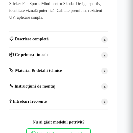
Sticker Far-Sports Mind pentru Skoda. Design sportiv,
identitate vizuală puternică. Calitate premium, rezistent
UV, aplicare simplă.
📋 Descriere completă
▲
📦 Ce primești în colet
▲
🏷️ Material & detalii tehnice
▲
🔧 Instrucțiuni de montaj
▲
❓ Întrebări frecvente
▲
Nu ai găsit modelul potrivit?