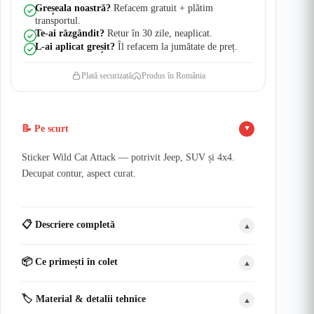
Greșeala noastră?
Refacem gratuit + plătim
transportul.
Te-ai răzgândit?
Retur în 30 zile, neaplicat.
L-ai aplicat greșit?
Îl refacem la jumătate de preț.
Plată securizată
Produs în România
📝 Pe scurt
▲
Sticker Wild Cat Attack — potrivit Jeep, SUV și 4x4.
Decupat contur, aspect curat.
📋 Descriere completă
▲
📦 Ce primești în colet
▲
🏷️ Material & detalii tehnice
▲