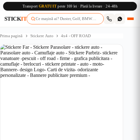
Transport
GRATUIT
peste 169 lei · Plată la livrare · 24–48h
STICK
IT
Sari
la
Prima pagină
Stickere Auto
4x4 - OFF ROAD
conținut