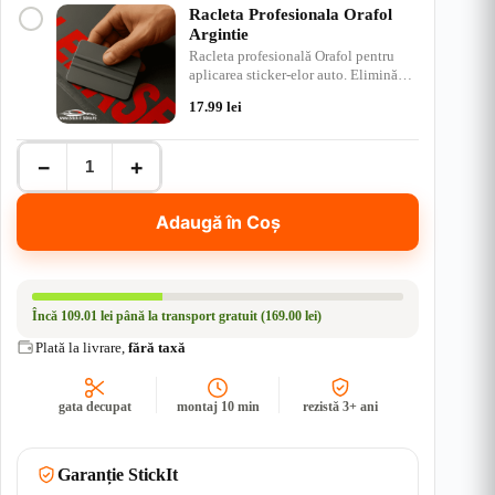
Racleta Profesionala Orafol
Argintie
Racleta profesională Orafol pentru
aplicarea sticker-elor auto. Elimină
bulele de aer, ap…
17.99
lei
Cantitate
−
+
Sticker
Jeep
&
Adaugă în Coș
SUV
–
Wild
Cat
Attack
Încă
109.01 lei
până la transport gratuit (169.00 lei)
|
Rezistent
Plată la livrare,
fără taxă
Apă
+
UV
gata decupat
montaj 10 min
rezistă 3+ ani
Garanție StickIt