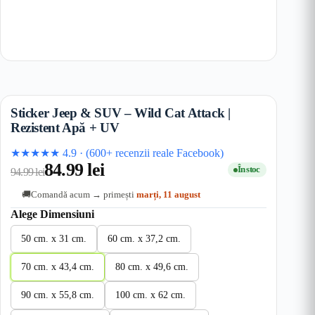
Sticker Jeep & SUV – Wild Cat Attack |
Rezistent Apă + UV
★★★★★
4.9
·
(600+ recenzii reale Facebook)
84.99
lei
În stoc
94.99
lei
Comandă acum → primești
marți, 11 august
🚚
Alege Dimensiuni
50 cm. x 31 cm.
60 cm. x 37,2 cm.
70 cm. x 43,4 cm.
80 cm. x 49,6 cm.
90 cm. x 55,8 cm.
100 cm. x 62 cm.