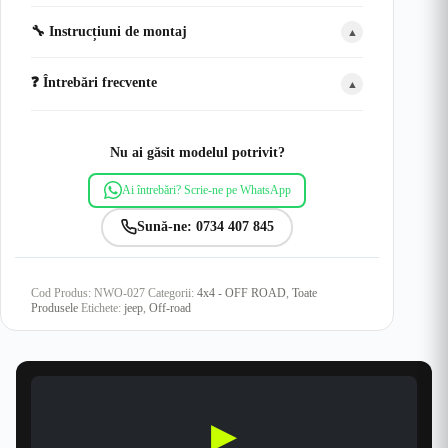
🔧 Instrucțiuni de montaj
▲
❓ Întrebări frecvente
▲
Nu ai găsit modelul potrivit?
Ai întrebări? Scrie-ne pe WhatsApp
Sună-ne: 0734 407 845
Cod Produs:
NWO-027
Categorii:
4x4 - OFF ROAD
,
Toate
Produsele
Etichete:
jeep
,
Off-road
▶