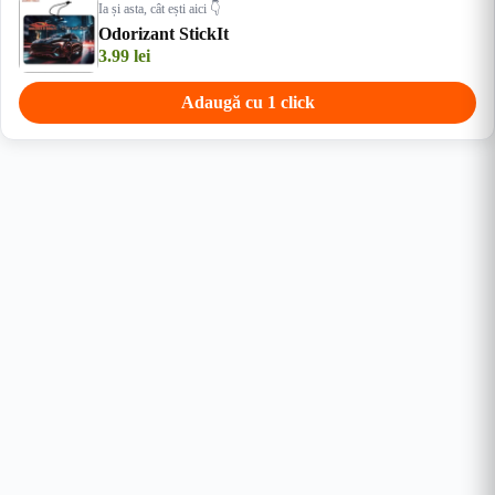
Ia și asta, cât ești aici 👇
Odorizant StickIt
3.99
lei
Adaugă cu 1 click