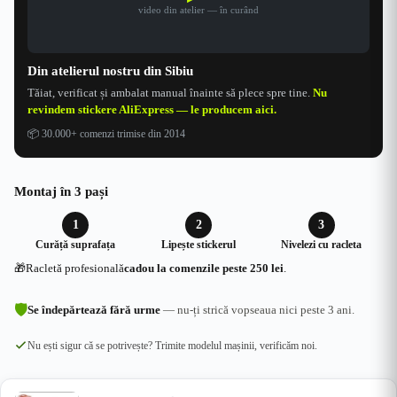
video din atelier — în curând
Din atelierul nostru din Sibiu
Tăiat, verificat și ambalat manual înainte să plece spre tine.
Nu
revindem stickere AliExpress — le producem aici.
📦
30.000+ comenzi trimise din 2014
Montaj în 3 pași
1
2
3
Curăță suprafața
Lipește stickerul
Nivelezi cu racleta
🎁
Racletă profesională
cadou la comenzile peste 250 lei
.
🛡
Se îndepărtează fără urme
— nu-ți strică vopseaua nici peste 3 ani.
Nu ești sigur că se potrivește? Trimite modelul mașinii, verificăm noi.