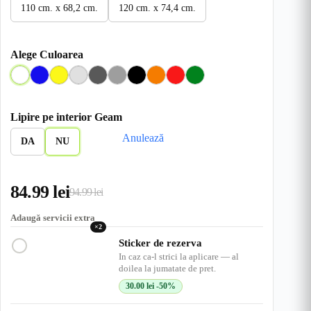
110 cm. x 68,2 cm.
120 cm. x 74,4 cm.
Alege Culoarea
A
A
G
G
G
G
N
O
R
V
l
l
a
r
r
r
e
r
o
e
b
b
l
i
i
i
g
a
s
r
Lipire pe interior Geam
a
b
D
I
M
r
n
u
d
Anulează
s
e
e
n
e
u
g
e
DA
NU
t
n
s
c
d
e
r
c
h
i
u
h
i
u
84.99
lei
i
s
94.99
lei
Prețul
Prețul
s
inițial
curent
Adaugă servicii extra
×2
a
este:
Sticker de rezerva
In caz ca-l strici la aplicare — al
fost:
84.99 lei.
doilea la jumatate de pret.
94.99 lei.
30.00
lei
-50%