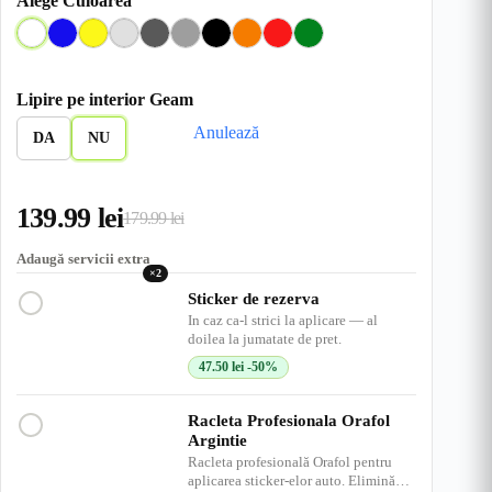
Alege Culoarea
A
A
G
G
G
G
N
O
R
V
l
l
a
r
r
r
e
r
o
e
b
b
l
i
i
i
g
a
s
r
Lipire pe interior Geam
a
b
D
I
M
r
n
u
d
Anulează
s
e
e
n
e
u
g
e
DA
NU
t
n
s
c
d
e
r
c
h
i
u
h
i
u
139.99
lei
i
s
179.99
lei
Prețul
Prețul
s
inițial
curent
Adaugă servicii extra
×2
a
este:
Sticker de rezerva
In caz ca-l strici la aplicare — al
fost:
139.99 lei.
doilea la jumatate de pret.
179.99 lei.
47.50
lei
-50%
Racleta Profesionala Orafol
Argintie
Racleta profesională Orafol pentru
aplicarea sticker-elor auto. Elimină