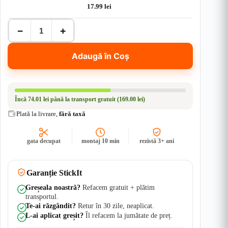
bulele de aer, ap…
17.99
lei
Cantitate
−
+
Sticker
Off-
Road
Adaugă în Coș
4x4
–
Classic
Mountain
Range
Încă
74.01 lei
până la transport gratuit (169.00 lei)
-
SET
Plată la livrare,
fără taxă
-
Ambele
Parti
gata decupat
montaj 10 min
rezistă 3+ ani
|
Rezistent
Apă
+
Garanție StickIt
UV
Greșeala noastră?
Refacem gratuit + plătim
transportul.
Te-ai răzgândit?
Retur în 30 zile, neaplicat.
L-ai aplicat greșit?
Îl refacem la jumătate de preț.