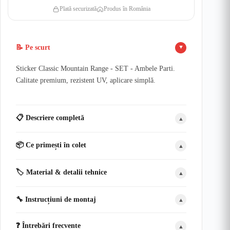
Plată securizată
Produs în România
📝 Pe scurt
▲
Sticker Classic Mountain Range - SET - Ambele Parti.
Calitate premium, rezistent UV, aplicare simplă.
📋 Descriere completă
▲
📦 Ce primești în colet
▲
🏷️ Material & detalii tehnice
▲
🔧 Instrucțiuni de montaj
▲
❓ Întrebări frecvente
▲