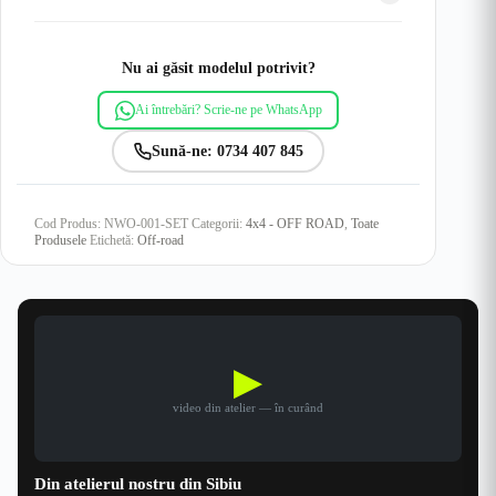
Nu ai găsit modelul potrivit?
Ai întrebări? Scrie-ne pe WhatsApp
Sună-ne: 0734 407 845
Cod Produs:
NWO-001-SET
Categorii:
4x4 - OFF ROAD
,
Toate
Produsele
Etichetă:
Off-road
▶
video din atelier — în curând
Din atelierul nostru din Sibiu