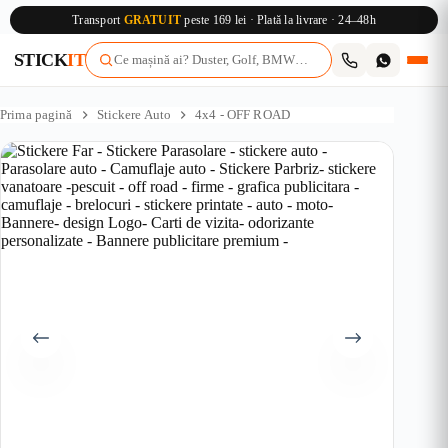
Transport
GRATUIT
peste 169 lei · Plată la livrare · 24–48h
STICK
IT
Sari
la
Prima pagină
Stickere Auto
4x4 - OFF ROAD
conținut