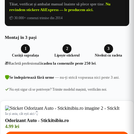
Tăiat, verificat și ambalat manual înainte să plece spre tine.
Nu
revindem stickere AliExpress — le producem aici.
📦
30.000+ comenzi trimise din 2014
Montaj în 3 pași
1
2
3
Curăță suprafața
Lipește stickerul
Nivelezi cu racleta
🎁
Racletă profesională
cadou la comenzile peste 250 lei
.
🛡
Se îndepărtează fără urme
— nu-ți strică vopseaua nici peste 3 ani.
Nu ești sigur că se potrivește? Trimite modelul mașinii, verificăm noi.
Ia și asta, cât ești aici 👇
Odorizant Auto - Stickitsibiu.ro
4.99
lei