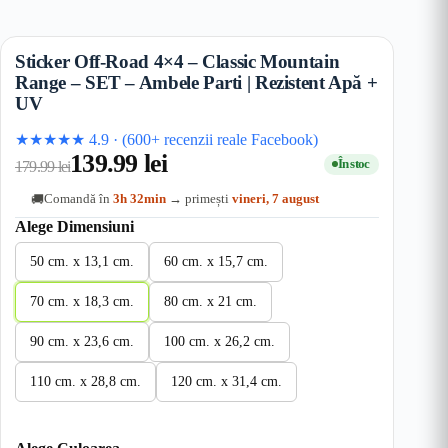
Sticker Off-Road 4×4 – Classic Mountain
Range – SET – Ambele Parti | Rezistent Apă +
UV
★★★★★
4.9
·
(600+ recenzii reale Facebook)
139.99
lei
În stoc
179.99
lei
Comandă în
3h 32min
→ primești
vineri, 7 august
🚚
Alege Dimensiuni
50 cm. x 13,1 cm.
60 cm. x 15,7 cm.
70 cm. x 18,3 cm.
80 cm. x 21 cm.
90 cm. x 23,6 cm.
100 cm. x 26,2 cm.
110 cm. x 28,8 cm.
120 cm. x 31,4 cm.