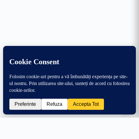
0
🛒
139.99
lei
Adaugă în coș
+74.01 lei → transport gratuit