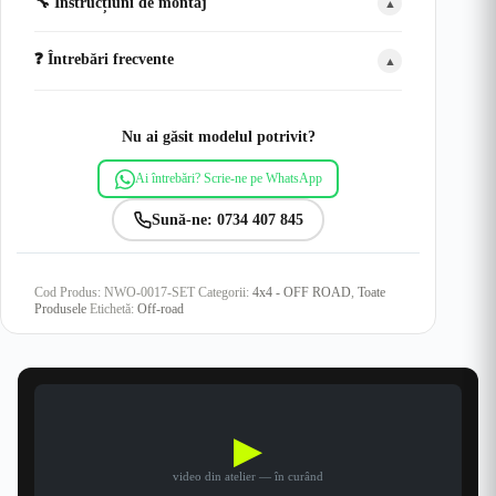
🔧 Instrucțiuni de montaj
▲
❓ Întrebări frecvente
▲
Nu ai găsit modelul potrivit?
Ai întrebări? Scrie-ne pe WhatsApp
Sună-ne: 0734 407 845
Cod Produs:
NWO-0017-SET
Categorii:
4x4 - OFF ROAD
,
Toate
Produsele
Etichetă:
Off-road
▶
video din atelier — în curând