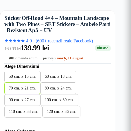
Sticker Off-Road 4×4 – Mountain Landscape
with Two Pines – SET Stickere – Ambele Parti
| Rezistent Apă + UV
★★★★★
4.9
·
(600+ recenzii reale Facebook)
139.99
lei
În stoc
169.99
lei
Comandă acum → primești
marți, 11 august
🚚
Alege Dimensiuni
50 cm. x 15 cm.
60 cm. x 18 cm.
70 cm. x 21 cm.
80 cm. x 24 cm.
90 cm. x 27 cm.
100 cm. x 30 cm.
110 cm. x 33 cm.
120 cm. x 36 cm.