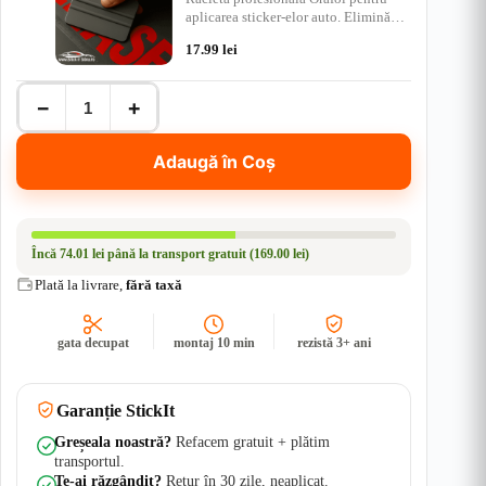
aplicarea sticker-elor auto. Elimină
bulele de aer, ap…
17.99
lei
Cantitate
−
+
Sticker
Off-
Road
Adaugă în Coș
4x4
–
Mountain
Landscape
with
Încă
74.01 lei
până la transport gratuit (169.00 lei)
Two
Pines
Plată la livrare,
fără taxă
-
SET
Stickere
gata decupat
montaj 10 min
rezistă 3+ ani
-
Ambele
Parti
|
Garanție StickIt
Rezistent
Apă
Greșeala noastră?
Refacem gratuit + plătim
+
transportul.
UV
Te-ai răzgândit?
Retur în 30 zile, neaplicat.