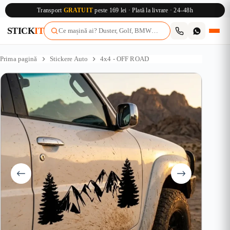
Transport
GRATUIT
peste 169 lei · Plată la livrare · 24–48h
STICK
IT
Sari
la
Prima pagină
Stickere Auto
4x4 - OFF ROAD
conținut