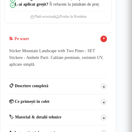
L-ai aplicat greșit?
Îl refacem la jumătate de preț.
Plată securizată
Produs în România
📝 Pe scurt
▲
Sticker Mountain Landscape with Two Pines - SET
Stickere - Ambele Parti. Calitate premium, rezistent UV,
aplicare simplă.
📋 Descriere completă
▲
📦 Ce primești în colet
▲
🏷️ Material & detalii tehnice
▲