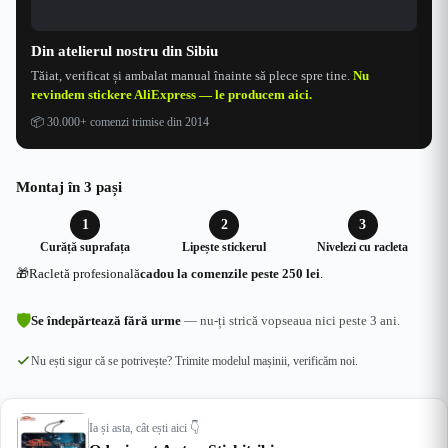
Din atelierul nostru din Sibiu
Tăiat, verificat și ambalat manual înainte să plece spre tine.
Nu
revindem stickere AliExpress — le producem aici.
📦
30.000+ comenzi trimise din 2014
Montaj în 3 pași
1
2
3
Curăță suprafața
Lipește stickerul
Nivelezi cu racleta
🎁
Racletă profesională
cadou la comenzile peste 250 lei
.
🛡
Se îndepărtează fără urme
— nu-ți strică vopseaua nici peste 3 ani.
Nu ești sigur că se potrivește? Trimite modelul mașinii, verificăm noi.
Ia și asta, cât ești aici 👇