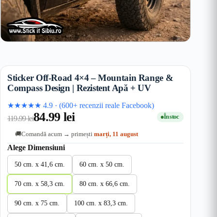
Sticker Off-Road 4×4 – Mountain Range &
Compass Design | Rezistent Apă + UV
★★★★★
4.9
·
(600+ recenzii reale Facebook)
84.99
lei
În stoc
119.99
lei
Comandă acum → primești
marți, 11 august
🚚
Alege Dimensiuni
50 cm. x 41,6 cm.
60 cm. x 50 cm.
70 cm. x 58,3 cm.
80 cm. x 66,6 cm.
90 cm. x 75 cm.
100 cm. x 83,3 cm.