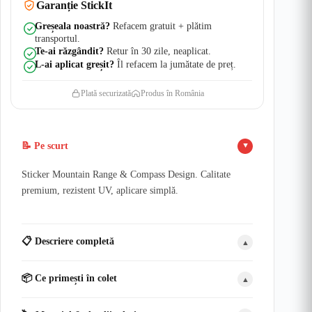
Garanție StickIt
Greșeala noastră?
Refacem gratuit + plătim
transportul.
Te-ai răzgândit?
Retur în 30 zile, neaplicat.
L-ai aplicat greșit?
Îl refacem la jumătate de preț.
Plată securizată
Produs în România
📝 Pe scurt
▲
Sticker Mountain Range & Compass Design. Calitate
premium, rezistent UV, aplicare simplă.
📋 Descriere completă
▲
📦 Ce primești în colet
▲