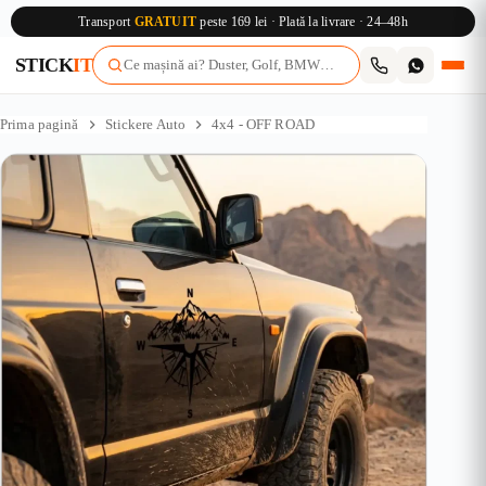
Transport
GRATUIT
peste 169 lei · Plată la livrare · 24–48h
STICK
IT
Sari
la
Prima pagină
Stickere Auto
4x4 - OFF ROAD
conținut