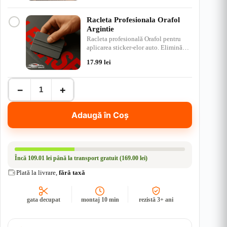
Racleta Profesionala Orafol
Argintie
Racleta profesională Orafol pentru
aplicarea sticker-elor auto. Elimină
bulele de aer, ap…
17.99
lei
Cantitate
−
+
Sticker
Off-
Road
Adaugă în Coș
4x4
–
Mountain
Range
&
Încă
109.01 lei
până la transport gratuit (169.00 lei)
Compass
Design
Plată la livrare,
fără taxă
|
Rezistent
Apă
gata decupat
montaj 10 min
rezistă 3+ ani
+
UV