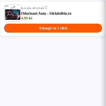
Ia și asta, cât ești aici 👇
Odorizant Auto - Stickitsibiu.ro
4.99
lei
Adaugă cu 1 click