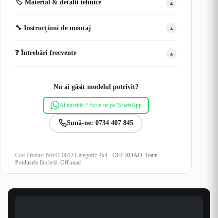
🏷️ Material & detalii tehnice
▲
🔧 Instrucțiuni de montaj
▲
❓ Întrebări frecvente
▲
Nu ai găsit modelul potrivit?
Ai întrebări? Scrie-ne pe WhatsApp
Sună-ne: 0734 407 845
Cod Produs:
NWO-0012
Categorii:
4x4 - OFF ROAD
,
Toate
Produsele
Etichetă:
Off-road