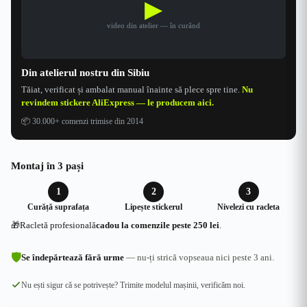
▶
video din atelier — în curând
Din atelierul nostru din Sibiu
Tăiat, verificat și ambalat manual înainte să plece spre tine.
Nu
revindem stickere AliExpress — le producem aici.
📦
30.000+ comenzi trimise din 2014
Montaj în 3 pași
1
2
3
Curăță suprafața
Lipește stickerul
Nivelezi cu racleta
🎁
Racletă profesională
cadou la comenzile peste 250 lei
.
🛡
Se îndepărtează fără urme
— nu-ți strică vopseaua nici peste 3 ani.
Nu ești sigur că se potrivește? Trimite modelul mașinii, verificăm noi.