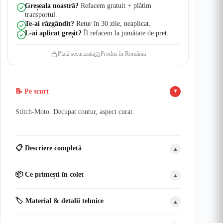
Greșeala noastră?
Refacem gratuit + plătim
transportul.
Te-ai răzgândit?
Retur în 30 zile, neaplicat.
L-ai aplicat greșit?
Îl refacem la jumătate de preț.
Plată securizată
Produs în România
📝 Pe scurt
▲
Stitch-Moto. Decupat contur, aspect curat.
📋 Descriere completă
▲
📦 Ce primești în colet
▲
🏷️ Material & detalii tehnice
▲