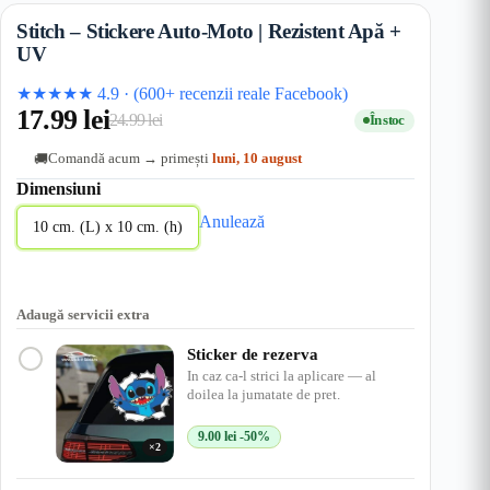
Stitch – Stickere Auto-Moto | Rezistent Apă +
UV
★★★★★
4.9
·
(600+ recenzii reale Facebook)
17.99
lei
24.99
lei
În stoc
Prețul
Prețul
Comandă acum → primești
luni, 10 august
🚚
inițial
curent
Dimensiuni
a
este:
Anulează
fost:
17.99 lei.
10 cm. (L) x 10 cm. (h)
24.99 lei.
Adaugă servicii extra
Sticker de rezerva
In caz ca-l strici la aplicare — al
doilea la jumatate de pret.
9.00
lei
-50%
×2