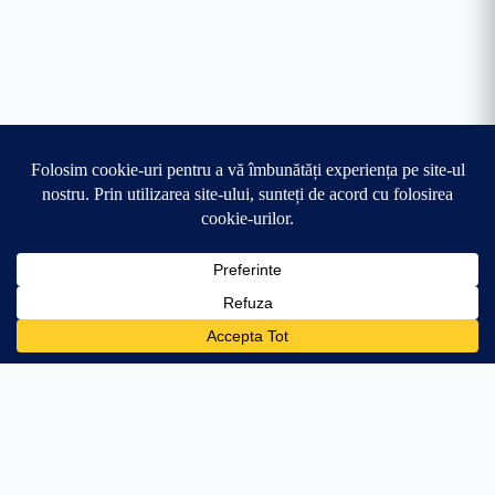
0
🛒
17.99
lei
Adaugă în coș
+151.01 lei → transport gratuit