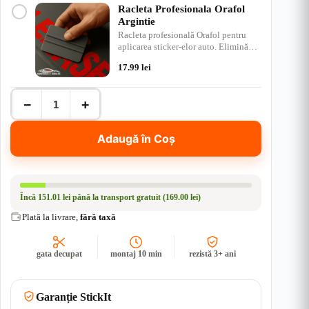
Racleta Profesionala Orafol
Argintie
Racleta profesională Orafol pentru
aplicarea sticker-elor auto. Elimină
bulele de aer, ap…
17.99
lei
Cantitate
−
+
Stitch
-
Stickere
Adaugă în Coș
Auto-
Moto
|
Rezistent
Apă
Încă
151.01 lei
până la transport gratuit (169.00 lei)
+
UV
Plată la livrare,
fără taxă
gata decupat
montaj 10 min
rezistă 3+ ani
Garanție StickIt