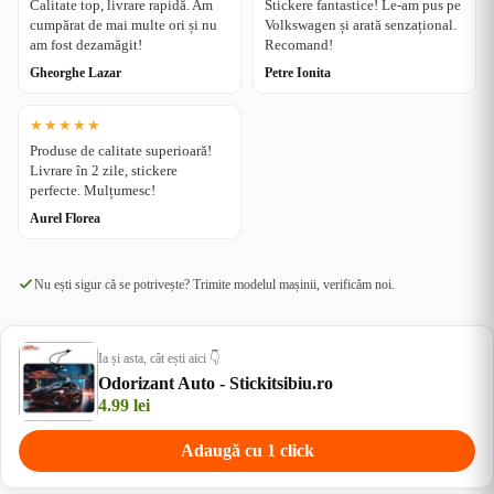
Calitate top, livrare rapidă. Am
Stickere fantastice! Le-am pus pe
cumpărat de mai multe ori și nu
Volkswagen și arată senzațional.
am fost dezamăgit!
Recomand!
Gheorghe Lazar
Petre Ionita
★★★★★
Produse de calitate superioară!
Livrare în 2 zile, stickere
perfecte. Mulțumesc!
Aurel Florea
Nu ești sigur că se potrivește? Trimite modelul mașinii, verificăm noi.
Ia și asta, cât ești aici 👇
Odorizant Auto - Stickitsibiu.ro
4.99
lei
Adaugă cu 1 click