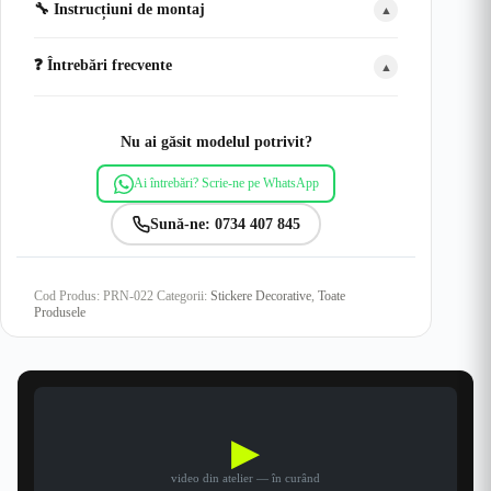
🔧 Instrucțiuni de montaj
▲
❓ Întrebări frecvente
▲
Nu ai găsit modelul potrivit?
Ai întrebări? Scrie-ne pe WhatsApp
Sună-ne: 0734 407 845
Cod Produs:
PRN-022
Categorii:
Stickere Decorative
,
Toate
Produsele
▶
video din atelier — în curând