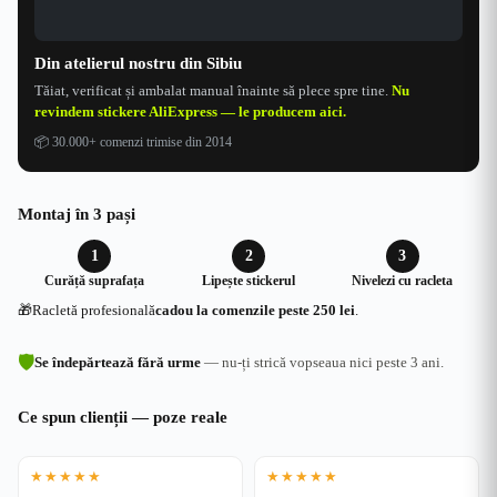
Din atelierul nostru din Sibiu
Tăiat, verificat și ambalat manual înainte să plece spre tine.
Nu
revindem stickere AliExpress — le producem aici.
📦
30.000+ comenzi trimise din 2014
Montaj în 3 pași
1
2
3
Curăță suprafața
Lipește stickerul
Nivelezi cu racleta
🎁
Racletă profesională
cadou la comenzile peste 250 lei
.
🛡
Se îndepărtează fără urme
— nu-ți strică vopseaua nici peste 3 ani.
Ce spun clienții — poze reale
★★★★★
★★★★★