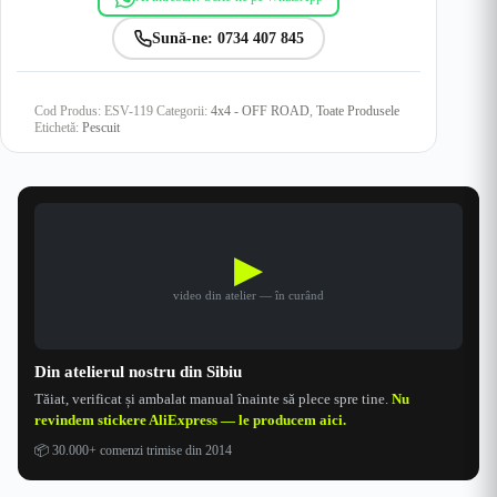
Sună-ne: 0734 407 845
Cod Produs:
ESV-119
Categorii:
4x4 - OFF ROAD
,
Toate Produsele
Etichetă:
Pescuit
▶
video din atelier — în curând
Din atelierul nostru din Sibiu
Tăiat, verificat și ambalat manual înainte să plece spre tine.
Nu
revindem stickere AliExpress — le producem aici.
📦
30.000+ comenzi trimise din 2014