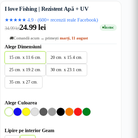
I love Fishing | Rezistent Apă + UV
★★★★★
4.9
·
(600+ recenzii reale Facebook)
24.99
lei
În stoc
34.99
lei
Comandă acum → primești
marți, 11 august
🚚
Alege Dimensiuni
15 cm. x 11.6 cm.
20 cm. x 15.4 cm.
25 cm. x 19.2 cm.
30 cm. x 23.1 cm.
35 cm. x 27 cm.
Alege Culoarea
A
A
G
G
G
G
N
O
R
V
l
l
a
r
r
r
e
r
o
e
b
b
l
i
i
i
g
a
s
r
Lipire pe interior Geam
a
b
D
I
M
r
n
u
d