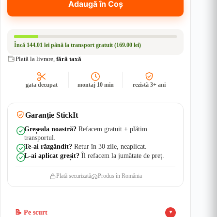
Adaugă în Coș
|
Rezistent
Apă
+
UV
Încă
144.01 lei
până la transport gratuit (169.00 lei)
Plată la livrare,
fără taxă
gata decupat
montaj 10 min
rezistă 3+ ani
Garanție StickIt
Greșeala noastră?
Refacem gratuit + plătim
transportul.
Te-ai răzgândit?
Retur în 30 zile, neaplicat.
L-ai aplicat greșit?
Îl refacem la jumătate de preț.
Plată securizată
Produs în România
📝 Pe scurt
▲