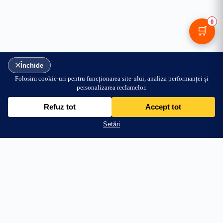
0
🛒
24.99
lei
Adaugă în coș
+144.01 lei → transport gratuit
PRODUSE
AJUTOR