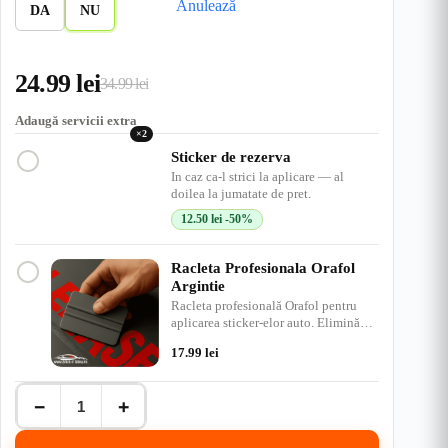
Anulează
s
e
e
n
e
u
g
e
DA
NU
t
n
s
c
d
e
r
c
h
i
u
h
i
u
24.99
lei
i
s
34.99
lei
Prețul
Prețul
s
inițial
curent
Adaugă servicii extra
×2
a
este:
Sticker de rezerva
In caz ca-l strici la aplicare — al
fost:
24.99 lei.
doilea la jumatate de pret.
34.99 lei.
12.50
lei
-50%
Racleta Profesionala Orafol
Argintie
Racleta profesională Orafol pentru
aplicarea sticker-elor auto. Elimină
bulele de aer, ap…
17.99
lei
Cantitate
−
+
I
love
Fishing