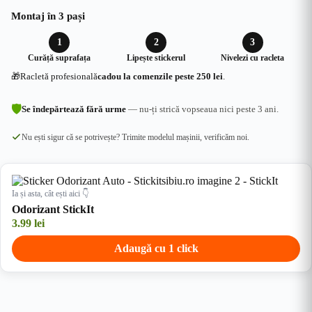
Montaj în 3 pași
1
2
3
Curăță suprafața
Lipește stickerul
Nivelezi cu racleta
🎁
Racletă profesională
cadou la comenzile peste 250 lei
.
🛡
Se îndepărtează fără urme
— nu-ți strică vopseaua nici peste 3 ani.
Nu ești sigur că se potrivește? Trimite modelul mașinii, verificăm noi.
Ia și asta, cât ești aici 👇
Odorizant StickIt
3.99
lei
Adaugă cu 1 click