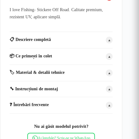
I love Fishing- Stickere Off Road. Calitate premium,
rezistent UV, aplicare simplă.
📋 Descriere completă
▲
📦 Ce primești în colet
▲
🏷️ Material & detalii tehnice
▲
🔧 Instrucțiuni de montaj
▲
❓ Întrebări frecvente
▲
Nu ai găsit modelul potrivit?
Ai întrebări? Scrie-ne pe WhatsApp