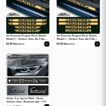
Set Protectie Praguri Dacia Duster-
Set Protectie Praguri Dacia Duster-
Model 4 – Stickere Auto din Folie
Model 5 – Stickere Auto din Folie
Autocolantă | Rezistent Apă + UV
Autocolantă | Rezistent Apă + UV
+
+
84.99
lei
84.99
lei
94.99
lei
94.99
lei
Prețul
Prețul
Prețul
Prețul
inițial
curent
inițial
curent
a
este:
a
este:
fost:
84.99 lei.
fost:
84.99 lei.
94.99 lei.
94.99 lei.
Sticker Far-Sports Mind - Dacia -
Stickere Auto | Rezistent Apă + UV