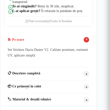
transportul.
Te-ai răzgândit?
Retur în 30 zile, neaplicat.
L-ai aplicat greșit?
Îl refacem la jumătate de preț.
Plată securizată
Produs în România
📝 Pe scurt
▲
Set Stickere Dacia Duster V2. Calitate premium, rezistent
UV, aplicare simplă.
📋 Descriere completă
▲
📦 Ce primești în colet
▲
🏷️ Material & detalii tehnice
▲