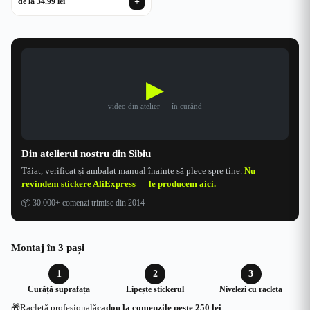
+
de la
34.99
lei
▶
video din atelier — în curând
Din atelierul nostru din Sibiu
Tăiat, verificat și ambalat manual înainte să plece spre tine.
Nu
revindem stickere AliExpress — le producem aici.
📦
30.000+ comenzi trimise din 2014
Montaj în 3 pași
1
2
3
Curăță suprafața
Lipește stickerul
Nivelezi cu racleta
🎁
Racletă profesională
cadou la comenzile peste 250 lei
.