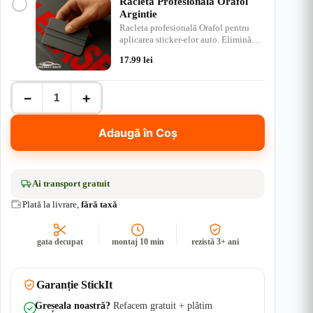
Racleta Profesionala Orafol
Argintie
Racleta profesională Orafol pentru
aplicarea sticker-elor auto. Elimină
bulele de aer, ap…
17.99
lei
Cantitate
−
+
Set
Stickere
Dacia
Adaugă în Coș
Duster
V2
-
Stickere
Auto
Ai
transport gratuit
-
Plată la livrare,
fără taxă
Off
Road
|
Rezistent
gata decupat
montaj 10 min
rezistă 3+ ani
Apă
+
UV
Garanție StickIt
Greșeala noastră?
Refacem gratuit + plătim