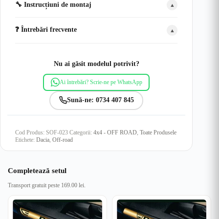
🔧 Instrucțiuni de montaj
▲
❓ Întrebări frecvente
▲
Nu ai găsit modelul potrivit?
Ai întrebări? Scrie-ne pe WhatsApp
Sună-ne: 0734 407 845
Cod Produs:
SOF-023
Categorii:
4x4 - OFF ROAD
,
Toate Produsele
Etichete:
Dacia
,
Off-road
Completează setul
Transport gratuit peste 169.00 lei.