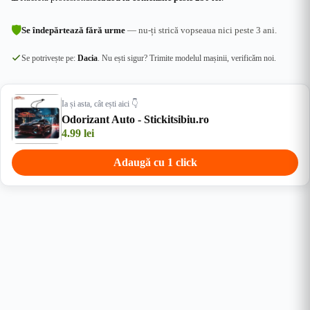
🛡
Se îndepărtează fără urme
— nu-ți strică vopseaua nici peste 3 ani.
Se potrivește pe:
Dacia
. Nu ești sigur? Trimite modelul mașinii, verificăm noi.
Ia și asta, cât ești aici 👇
Odorizant Auto - Stickitsibiu.ro
4.99
lei
Adaugă cu 1 click