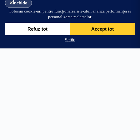
299.99
lei
Adaugă în coș
transport gratuit inclus
PRODUSE
AJUTOR
Stâlpi Uși
Întrebări frecvente
Parasolare Auto
Livrare
Protecții Praguri
Retur 30 zile
Stickere Far
Cum aplic stickerul
Off Road & 4x4
WhatsApp