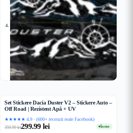
Set Stickere Dacia Duster V2 – Stickere Auto –
Off Road | Rezistent Apă + UV
★★★★★
4.9
·
(600+ recenzii reale Facebook)
299.99
lei
În stoc
359.99
lei