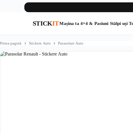
STICK
IT
Mașina ta
4×4 & Pasiuni
Stâlpi uși
To
Sari
la
Prima pagină
Stickere Auto
Parasolare Auto
conținut