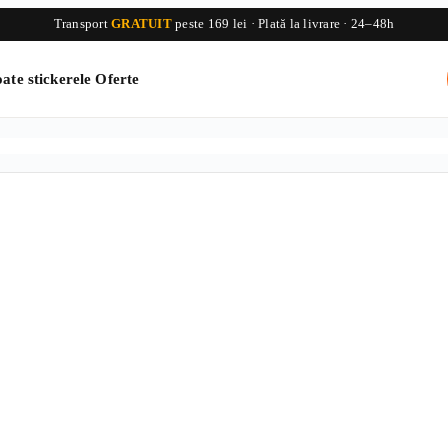
Transport
GRATUIT
peste 169 lei · Plată la livrare · 24–48h
ate stickerele
Oferte