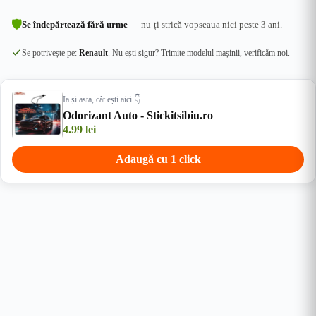
🛡
Se îndepărtează fără urme
— nu-ți strică vopseaua nici peste 3 ani.
Se potrivește pe:
Renault
. Nu ești sigur? Trimite modelul mașinii, verificăm noi.
Ia și asta, cât ești aici 👇
Odorizant Auto - Stickitsibiu.ro
4.99
lei
Adaugă cu 1 click