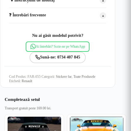
🔧 Instrucțiuni de montaj
▲
❓ Întrebări frecvente
▲
Nu ai găsit modelul potrivit?
Ai întrebări? Scrie-ne pe WhatsApp
Sună-ne: 0734 407 845
Cod Produs:
FAR-055
Categorii:
Stickere far
,
Toate Produsele
Etichetă:
Renault
Completează setul
Transport gratuit peste 169.00 lei.