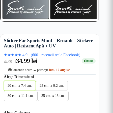
Sticker Far-Sports Mind – Renault – Stickere
Auto | Rezistent Apă + UV
★★★★★
4.9
·
(600+ recenzii reale Facebook)
34.99
lei
În stoc
44.99
lei
Comandă acum → primești
luni, 10 august
🚚
Alege Dimensiuni
20 cm. x 7.4 cm.
25 cm. x 9.2 cm.
30 cm. x 11.1 cm.
35 cm. x 13 cm.
Alege Culoarea