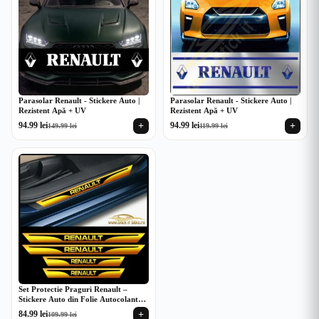
Parasolar Renault - Stickere Auto |
Parasolar Renault - Stickere Auto |
Rezistent Apă + UV
Rezistent Apă + UV
+
+
94.99
lei
94.99
lei
149.99
lei
119.99
lei
Prețul
Prețul
Prețul
Prețul
inițial
curent
inițial
curent
a
este:
a
este:
fost:
94.99 lei.
fost:
94.99 lei.
149.99 lei.
119.99 lei.
Set Protectie Praguri Renault –
Stickere Auto din Folie Autocolantă |
Rezistent Apă + UV
+
84.99
lei
109.99
lei
Prețul
Prețul