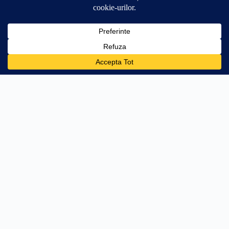
0
🛒
34.99
lei
Adaugă în coș
+134.01 lei → transport gratuit
PRODUSE
AJUTOR
Stâlpi Uși
Întrebări frecvente
Parasolare Auto
Livrare
Protecții Praguri
Retur 30 zile
Stickere Far
Cum aplic stickerul
Off Road & 4x4
WhatsApp
Personalizări