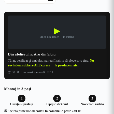
inițial
curent
a
este:
fost:
84.99 lei.
109.99 lei.
▶
video din atelier — în curând
Din atelierul nostru din Sibiu
Tăiat, verificat și ambalat manual înainte să plece spre tine.
Nu
revindem stickere AliExpress — le producem aici.
📦
30.000+ comenzi trimise din 2014
Montaj în 3 pași
1
2
3
Curăță suprafața
Lipește stickerul
Nivelezi cu racleta
🎁
Racletă profesională
cadou la comenzile peste 250 lei
.