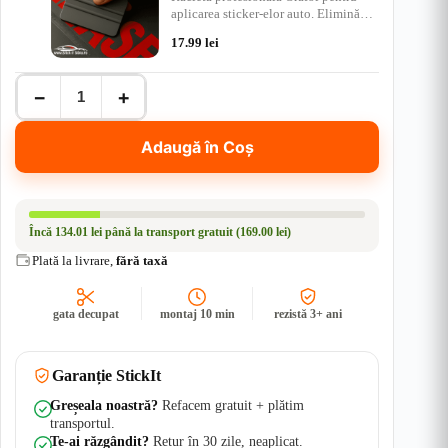
aplicarea sticker-elor auto. Elimină
bulele de aer, ap…
17.99
lei
Cantitate
−
+
Sticker
Far-
Sports
Adaugă în Coș
Mind
-
Renault
-
Stickere
Încă
134.01 lei
până la transport gratuit (169.00 lei)
Auto
|
Plată la livrare,
fără taxă
Rezistent
Apă
+
gata decupat
montaj 10 min
rezistă 3+ ani
UV
Garanție StickIt
Greșeala noastră?
Refacem gratuit + plătim
transportul.
Te-ai răzgândit?
Retur în 30 zile, neaplicat.