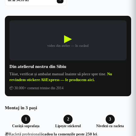
▶
video din atelier — în curând
Din atelierul nostru din Sibiu
Tăiat, verificat și ambalat manual înainte să plece spre tine.
Nu
revindem stickere AliExpress — le producem aici.
📦
30.000+ comenzi trimise din 2014
Montaj în 3 pași
1
2
3
Curăță suprafața
Lipește stickerul
Nivelezi cu racleta
🎁
Racletă profesională
cadou la comenzile peste 250 lei
.