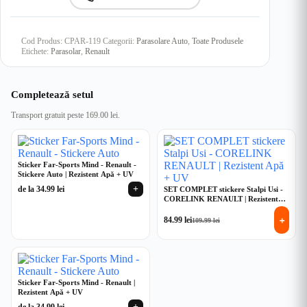
Cod Produs:
CPAR-119
Categorii:
Parasolare Auto
,
Toate Produsele
Etichete:
Parasolar
,
Renault
Completează setul
Transport gratuit peste 169.00 lei.
Sticker Far-Sports Mind - Renault -
Stickere Auto | Rezistent Apă + UV
+
de la
34.99
lei
SET COMPLET stickere Stalpi Usi -
CORELINK RENAULT | Rezistent
Apă + UV
+
84.99
lei
109.99
lei
Prețul
Prețul
inițial
curent
a
este:
fost:
84.99 lei.
109.99 lei.
Sticker Far-Sports Mind - Renault |
Rezistent Apă + UV
+
de la
34.99
lei