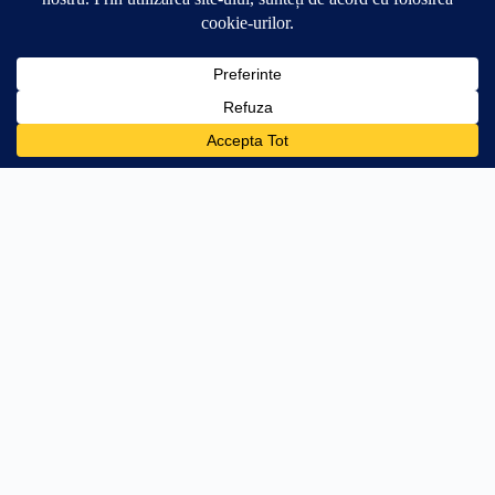
0
🛒
94.99
lei
Adaugă în coș
+74.01 lei → transport gratuit
PRODUSE
AJUTOR
Stâlpi Uși
Întrebări frecvente
Parasolare Auto
Livrare
Protecții Praguri
Retur 30 zile
Stickere Far
Cum aplic stickerul
Off Road & 4x4
WhatsApp
Personalizări