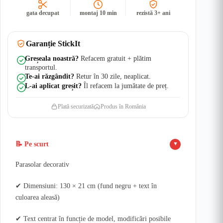
gata decupat
montaj 10 min
rezistă 3+ ani
Garanție StickIt
Greșeala noastră?
Refacem gratuit + plătim
transportul.
Te-ai răzgândit?
Retur în 30 zile, neaplicat.
L-ai aplicat greșit?
Îl refacem la jumătate de preț.
Plată securizată
Produs în România
📝 Pe scurt
▲
Parasolar decorativ
✔ Dimensiuni: 130 × 21 cm (fund negru + text în
culoarea aleasă)
✔ Text centrat în funcție de model, modificări posibile