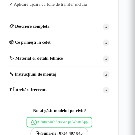
✔ Aplicare ușoară cu folie de transfer inclusă
📋 Descriere completă
▲
📦 Ce primești în colet
▲
🏷️ Material & detalii tehnice
▲
🔧 Instrucțiuni de montaj
▲
❓ Întrebări frecvente
▲
Nu ai găsit modelul potrivit?
Ai întrebări? Scrie-ne pe WhatsApp
Sună-ne: 0734 407 845