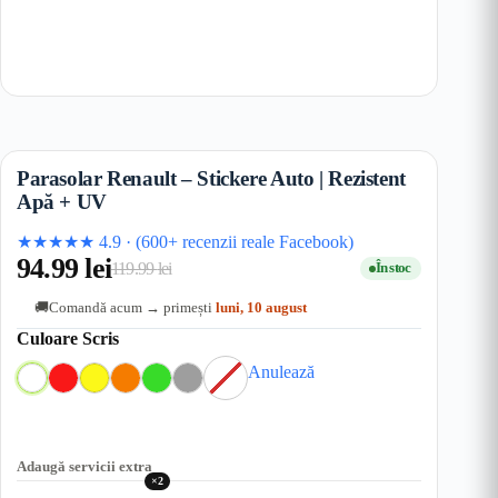
Parasolar Renault – Stickere Auto | Rezistent
Apă + UV
★★★★★
4.9
·
(600+ recenzii reale Facebook)
94.99
lei
119.99
lei
În stoc
Prețul
Prețul
Comandă acum → primești
luni, 10 august
🚚
inițial
curent
Culoare Scris
a
este:
Anulează
fost:
94.99 lei.
F
A
R
G
O
V
G
a
119.99 lei.
l
o
a
r
e
r
r
b
s
l
a
r
i
a
u
b
n
d
M
S
Adaugă servicii extra
e
g
e
e
×2
c