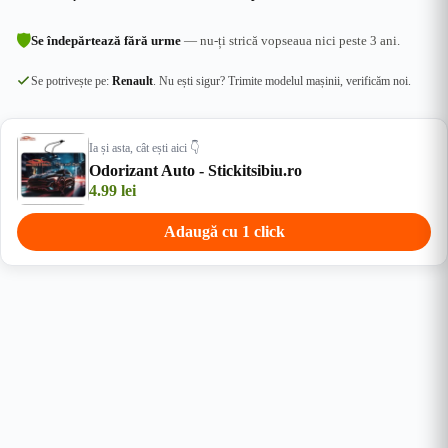
🛡
Se îndepărtează fără urme
— nu-ți strică vopseaua nici peste 3 ani.
Se potrivește pe:
Renault
. Nu ești sigur? Trimite modelul mașinii, verificăm noi.
Ia și asta, cât ești aici 👇
Odorizant Auto - Stickitsibiu.ro
4.99
lei
Adaugă cu 1 click