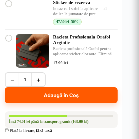
n
e
D
d
r
Sticker de rezerva
e
i
i
In caz ca-l strici la aplicare — al
s
u
s
doilea la jumatate de pret.
c
47.50
lei
-50%
h
i
s
Racleta Profesionala Orafol
Argintie
Racleta profesională Orafol pentru
aplicarea sticker-elor auto. Elimină
bulele de aer, ap…
17.99
lei
Cantitate
−
+
Parasolar
Renault
-
Adaugă în Coș
Stickere
Auto
|
Rezistent
Apă
Încă
74.01 lei
până la transport gratuit (169.00 lei)
+
UV
Plată la livrare,
fără taxă