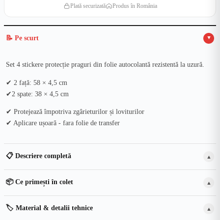
Plată securizată
Produs în România
📝 Pe scurt
▲
Set 4 stickere protecție praguri din folie autocolantă rezistentă la uzură.
✔ 2 față: 58 × 4,5 cm
✔2 spate: 38 × 4,5 cm
✔ Protejează împotriva zgârieturilor și loviturilor
✔ Aplicare ușoară - fara folie de transfer
📋 Descriere completă
▲
📦 Ce primești în colet
▲
🏷️ Material & detalii tehnice
▲