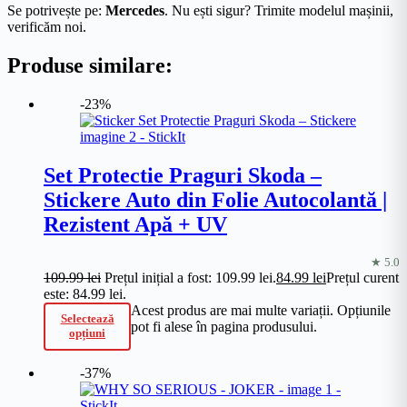
Se potrivește pe:
Mercedes
. Nu ești sigur? Trimite modelul mașinii,
verificăm noi.
Produse similare:
-23%
Set Protectie Praguri Skoda –
Stickere Auto din Folie Autocolantă |
Rezistent Apă + UV
★ 5.0
109.99
lei
Prețul inițial a fost: 109.99 lei.
84.99
lei
Prețul curent
este: 84.99 lei.
Acest produs are mai multe variații. Opțiunile
Selectează
pot fi alese în pagina produsului.
opțiuni
-37%