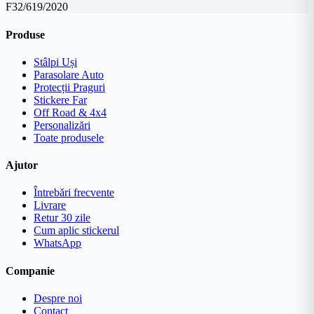
F32/619/2020
Produse
Stâlpi Uși
Parasolare Auto
Protecții Praguri
Stickere Far
Off Road & 4x4
Personalizări
Toate produsele
Ajutor
Întrebări frecvente
Livrare
Retur 30 zile
Cum aplic stickerul
WhatsApp
Companie
Despre noi
Contact