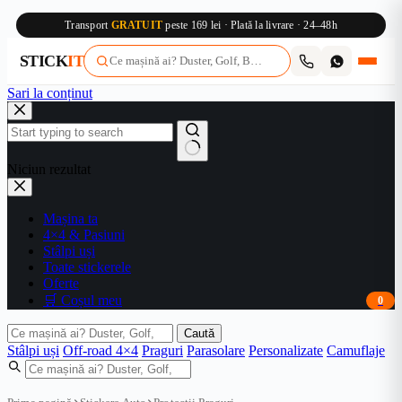
Transport
GRATUIT
peste 169 lei · Plată la livrare · 24–48h
STICK
IT
Sari la conținut
Niciun rezultat
Mașina ta
4×4 & Pasiuni
Stâlpi uși
Toate stickerele
Oferte
🛒 Coșul meu
0
Caută
Stâlpi uși
Off-road 4×4
Praguri
Parasolare
Personalizate
Camuflaje