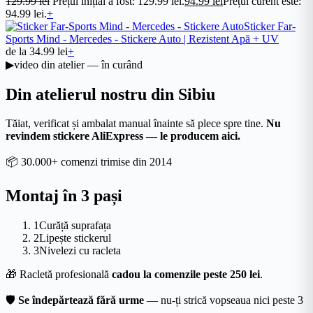
129.99
lei
Prețul inițial a fost: 129.99 lei.
94.99
lei
Prețul curent este:
94.99 lei.
+
Sticker Far-
Sports Mind - Mercedes - Stickere Auto | Rezistent Apă + UV
de la
34.99
lei
+
▶
video din atelier — în curând
Din atelierul nostru din Sibiu
Tăiat, verificat și ambalat manual înainte să plece spre tine.
Nu
revindem stickere AliExpress — le producem aici.
📦
30.000+ comenzi trimise din 2014
Montaj în 3 pași
1
Curăță suprafața
2
Lipește stickerul
3
Nivelezi cu racleta
🎁
Racletă profesională
cadou la comenzile peste 250 lei
.
🛡
Se îndepărtează fără urme
— nu-ți strică vopseaua nici peste 3