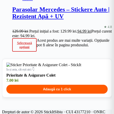
Parasolar Mercedes – Stickere Auto |
Rezistent Apă + UV
★ 4.8
129.99
lei
Prețul inițial a fost: 129.99 lei.
94.99
lei
Prețul curent
este: 94.99 lei.
Acest produs are mai multe variații. Opțiunile
Selectează
pot fi alese în pagina produsului.
opțiuni
Ia și asta, cât ești aici 👇
Prioritate & Asigurare Colet
7.00
lei
Adaugă cu 1 click
Drepturi de autor © 2026 StickItSibiu · CUI 43177210 · ONRC