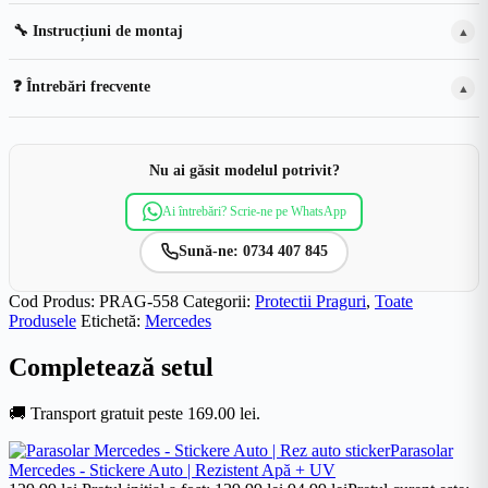
🔧 Instrucțiuni de montaj
▲
❓ Întrebări frecvente
▲
Nu ai găsit modelul potrivit?
Ai întrebări? Scrie-ne pe WhatsApp
Sună-ne: 0734 407 845
Cod Produs:
PRAG-558
Categorii:
Protectii Praguri
,
Toate
Produsele
Etichetă:
Mercedes
Completează setul
🚚
Transport gratuit peste 169.00 lei.
Parasolar
Mercedes - Stickere Auto | Rezistent Apă + UV