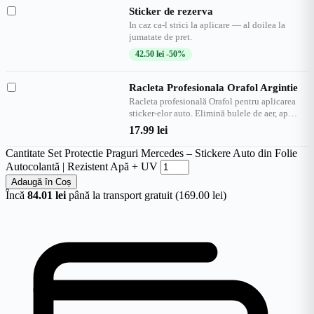
Sticker de rezerva
In caz ca-l strici la aplicare — al doilea la
jumatate de pret.
42.50
lei
-50%
Racleta Profesionala Orafol Argintie
Racleta profesională Orafol pentru aplicarea
sticker-elor auto. Elimină bulele de aer, ap…
17.99
lei
Cantitate Set Protectie Praguri Mercedes – Stickere Auto din Folie
Autocolantă | Rezistent Apă + UV
Adaugă în Coș
Încă
84.01 lei
până la transport gratuit (169.00 lei)