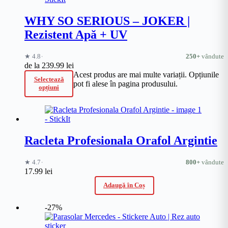
WHY SO SERIOUS – JOKER |
Rezistent Apă + UV
·
★ 4.8
250+
vândute
de la
239.99
lei
Acest produs are mai multe variații. Opțiunile
Selectează
pot fi alese în pagina produsului.
opțiuni
Racleta Profesionala Orafol Argintie
·
★ 4.7
800+
vândute
17.99
lei
Adaugă în Coș
-27%