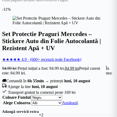
Prima pagină
Stickere Auto
Protectii Praguri
-11%
Set Protectie Praguri Mercedes –
Stickere Auto din Folie Autocolantă |
Rezistent Apă + UV
★★★★★
4.9
·
(600+ recenzii reale Facebook)
94.99
lei
Prețul inițial a fost: 94.99 lei.
84.99
lei
Prețul curent
În
este: 84.99 lei.
stoc
🚚
Comandă în
6h 55min
→ primești
luni, 10 august
Ajunge la tine
luni, 10 august
Transport gratuit la comenzi peste 169 lei
Culoare Fundal
Alege Culoarea
Anulează
Adaugă servicii extra
×2