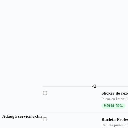
×2
Sticker de re
In caz ca-l strici
9.00
lei
-50%
Adaugă servicii extra
Racleta Profe
Racleta profesion