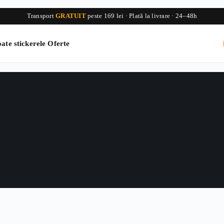
Transport
GRATUIT
peste 169 lei · Plată la livrare · 24–48h
ate stickerele
Oferte