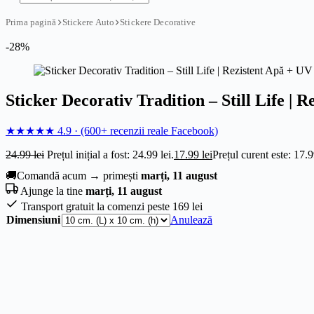
Prima pagină
Stickere Auto
Stickere Decorative
-28%
Sticker Decorativ Tradition – Still Life | 
★★★★★
4.9
·
(600+ recenzii reale Facebook)
24.99
lei
Prețul inițial a fost: 24.99 lei.
17.99
lei
Prețul curent este: 17.9
🚚
Comandă acum → primești
marți, 11 august
Ajunge la tine
marți, 11 august
Transport gratuit la comenzi peste 169 lei
Dimensiuni
Anulează