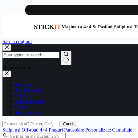
STICK
IT
Mașina ta
4×4 & Pasiuni
Stâlpi uși
To
Sari la conținut
Niciun rezultat
Mașina ta
4×4 & Pasiuni
Stâlpi uși
Toate stickerele
Oferte
🛒 Coșul meu
Caută
Stâlpi uși
Off-road 4×4
Praguri
Parasolare
Personalizate
Camuflaje