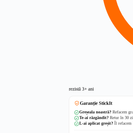
rezistă 3+ ani
Garanție StickIt
Greșeala noastră?
Refacem grat
Te-ai răzgândit?
Retur în 30 zi
L-ai aplicat greșit?
Îl refacem 