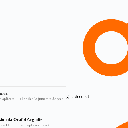
zerva
gata decupat
 la aplicare — al doilea la jumatate de pret.
sionala Orafol Argintie
ală Orafol pentru aplicarea sticker-elor