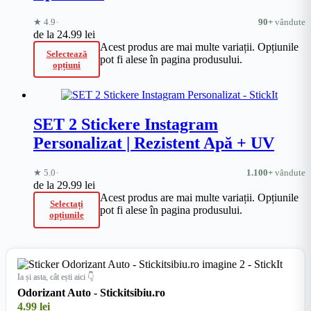
·
★ 4.9
90+
vândute
de la
24.99
lei
Acest produs are mai multe variații. Opțiunile
Selectează
pot fi alese în pagina produsului.
opțiuni
SET 2 Stickere Instagram
Personalizat | Rezistent Apă + UV
·
★ 5.0
1.100+
vândute
de la
29.99
lei
Acest produs are mai multe variații. Opțiunile
Selectați
pot fi alese în pagina produsului.
opțiunile
Ia și asta, cât ești aici 👇
Odorizant Auto - Stickitsibiu.ro
4.99
lei