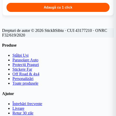
Adaugă cu 1 click
Drepturi de autor © 2026 StickItSibiu · CUI 43177210 · ONRC
F32/619/2020
Produse
Stâlpi Uși
Parasolare Auto
Protecții Praguri
Stickere Far
Off Road & 4x4
Personalizări
Toate produsele
Ajutor
Întrebări frecvente
Livrare
Retur 30 zile