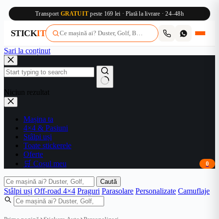
Transport
GRATUIT
peste 169 lei · Plată la livrare · 24–48h
STICK
IT
Sari la conținut
Niciun rezultat
Mașina ta
4×4 & Pasiuni
Stâlpi uși
Toate stickerele
Oferte
🛒 Coșul meu
0
Caută
Stâlpi uși
Off-road 4×4
Praguri
Parasolare
Personalizate
Camuflaje