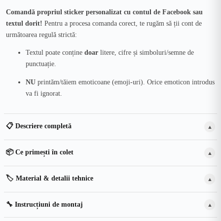
Comandă propriul sticker personalizat cu contul de Facebook sau
textul dorit!
Pentru a procesa comanda corect, te rugăm să ții cont de
următoarea regulă strictă:
Textul poate conține
doar
litere, cifre și simboluri/semne de
punctuație.
NU
printăm/tăiem emoticoane (emoji-uri). Orice emoticon introdus
va fi ignorat.
📋 Descriere completă
▲
📦 Ce primești în colet
▲
🏷️ Material & detalii tehnice
▲
🔧 Instrucțiuni de montaj
▲