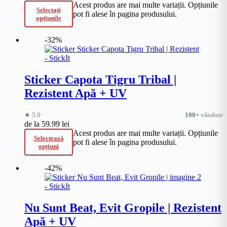
Acest produs are mai multe variații. Opțiunile
Selectați
pot fi alese în pagina produsului.
opțiunile
-32%
Sticker Capota Tigru Tribal |
Rezistent Apă + UV
·
★ 5.0
100+
vândute
de la
59.99
lei
Acest produs are mai multe variații. Opțiunile
Selectează
pot fi alese în pagina produsului.
opțiuni
-42%
Nu Sunt Beat, Evit Gropile | Rezistent
Apă + UV