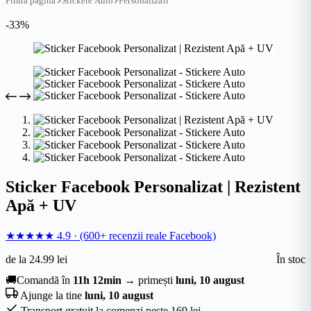
Prima pagină
Stickere Auto
Personalizari
-33%
Sticker Facebook Personalizat | Rezistent
Apă + UV
★★★★★
4.9
·
(600+ recenzii reale Facebook)
de la
24.99
lei
În stoc
🚚
Comandă în
11h 12min
→ primești
luni, 10 august
Ajunge la tine
luni, 10 august
Transport gratuit la comenzi peste 169 lei