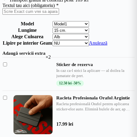
Textul tau aici (obligatoriu)
*
Model
Lungime
Alege Culoarea
Lipire pe interior Geam
Anulează
Adaugă servicii extra
×2
Sticker de rezerva
In caz ca-l strici la aplicare — al doilea la
jumatate de pret.
12.50
lei
-50%
Racleta Profesionala Orafol Argintie
Racleta profesională Orafol pentru aplicarea
sticker-elor auto. Elimină bulele de aer, ap…
17.99
lei