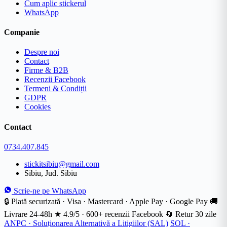
Cum aplic stickerul
WhatsApp
Companie
Despre noi
Contact
Firme & B2B
Recenzii Facebook
Termeni & Condiții
GDPR
Cookies
Contact
0734.407.845
stickitsibiu@gmail.com
Sibiu, Jud. Sibiu
Scrie-ne pe WhatsApp
🔒 Plată securizată · Visa · Mastercard · Apple Pay · Google Pay
🚚
Livrare 24-48h
★
4.9/5 · 600+ recenzii Facebook
🔄 Retur 30 zile
ANPC · Soluționarea Alternativă a Litigiilor (SAL)
SOL ·