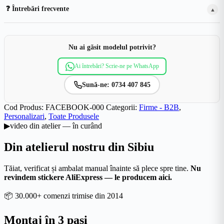
❓ Întrebări frecvente
▲
Nu ai găsit modelul potrivit?
Ai întrebări? Scrie-ne pe WhatsApp
Sună-ne: 0734 407 845
Cod Produs:
FACEBOOK-000
Categorii:
Firme - B2B
,
Personalizari
,
Toate Produsele
▶
video din atelier — în curând
Din atelierul nostru din Sibiu
Tăiat, verificat și ambalat manual înainte să plece spre tine.
Nu
revindem stickere AliExpress — le producem aici.
📦
30.000+ comenzi trimise din 2014
Montaj în 3 pași