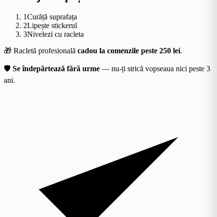
1
Curăță suprafața
2
Lipește stickerul
3
Nivelezi cu racleta
🎁
Racletă profesională
cadou la comenzile peste 250 lei
.
🛡
Se îndepărtează fără urme
— nu-ți strică vopseaua nici peste 3
ani.