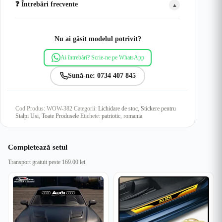
❓ Întrebări frecvente
▲
Nu ai găsit modelul potrivit?
Ai întrebări? Scrie-ne pe WhatsApp
Sună-ne: 0734 407 845
Cod Produs:
WOW-382
Categorii:
Lichidare de stoc
,
Stickere pentru
Stalpi Usi
,
Toate Produsele
Etichete:
patriotic
,
romania
Completează setul
Transport gratuit peste 169.00 lei.