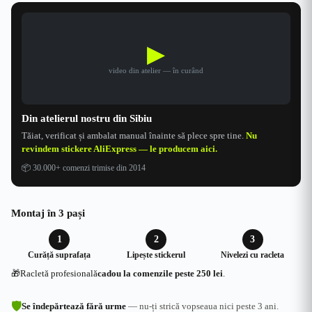
fost:
84.99 lei.
109.99 lei.
▶
video din atelier — în curând
Din atelierul nostru din Sibiu
Tăiat, verificat și ambalat manual înainte să plece spre tine.
Nu
revindem stickere AliExpress — le producem aici.
📦
30.000+ comenzi trimise din 2014
Montaj în 3 pași
1
2
3
Curăță suprafața
Lipește stickerul
Nivelezi cu racleta
🎁
Racletă profesională
cadou la comenzile peste 250 lei
.
🛡
Se îndepărtează fără urme
— nu-ți strică vopseaua nici peste 3 ani.