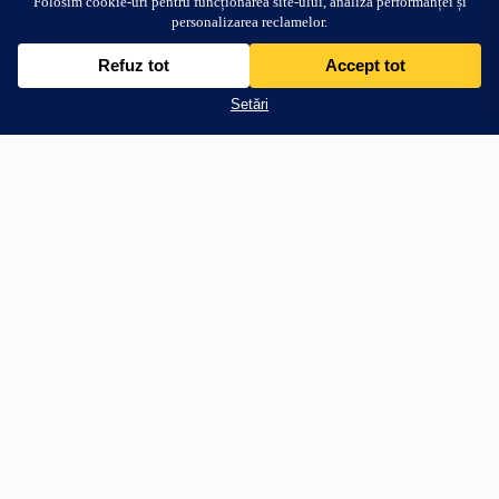
84.99
lei
Adaugă în coș
+84.01 lei → transport gratuit
PRODUSE
AJUTOR
Stâlpi Uși
Întrebări frecvente
Parasolare Auto
Livrare
Protecții Praguri
Retur 30 zile
Stickere Far
Cum aplic stickerul
Off Road & 4x4
WhatsApp
Personalizări
Toate produsele