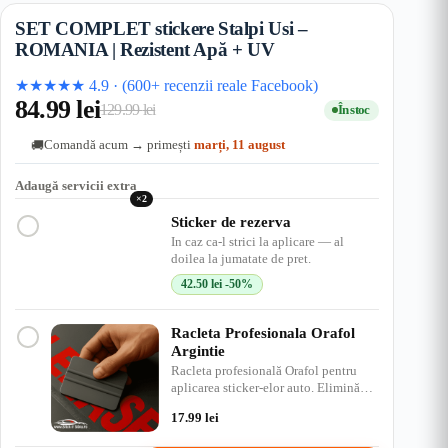
SET COMPLET stickere Stalpi Usi –
ROMANIA | Rezistent Apă + UV
★★★★★
4.9
·
(600+ recenzii reale Facebook)
84.99
lei
129.99
lei
În stoc
Prețul
Prețul
Comandă acum → primești
marți, 11 august
🚚
inițial
curent
a
este:
Adaugă servicii extra
×2
fost:
84.99 lei.
Sticker de rezerva
129.99 lei.
In caz ca-l strici la aplicare — al
doilea la jumatate de pret.
42.50
lei
-50%
Racleta Profesionala Orafol
Argintie
Racleta profesională Orafol pentru
aplicarea sticker-elor auto. Elimină
bulele de aer, ap…
17.99
lei