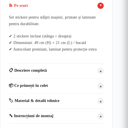
📝 Pe scurt
▲
Set stickere pentru stâlpii mașinii, printate și laminate
pentru durabilitate.
✔ 2 stickere incluse (stânga + dreapta)
✔ Dimensiuni: 49 cm (H) × 21 cm (L) / bucată
✔ Autocolant premium, laminat pentru protecție extra
📋 Descriere completă
▲
📦 Ce primești în colet
▲
🏷️ Material & detalii tehnice
▲
🔧 Instrucțiuni de montaj
▲