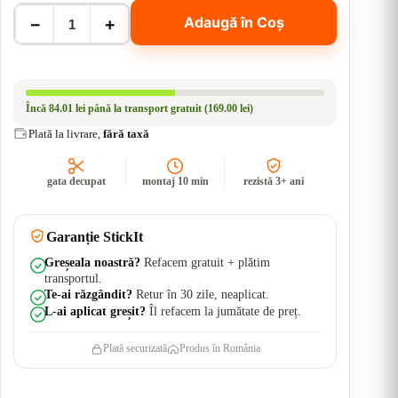
Cantitate
−
+
Adaugă în Coș
SET
COMPLET
stickere
Stalpi
Usi
-
Încă
84.01 lei
până la transport gratuit (169.00 lei)
ROMANIA
|
Plată la livrare,
fără taxă
Rezistent
Apă
+
gata decupat
montaj 10 min
rezistă 3+ ani
UV
Garanție StickIt
Greșeala noastră?
Refacem gratuit + plătim
transportul.
Te-ai răzgândit?
Retur în 30 zile, neaplicat.
L-ai aplicat greșit?
Îl refacem la jumătate de preț.
Plată securizată
Produs în România