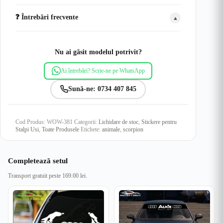
❓ Întrebări frecvente
▲
Nu ai găsit modelul potrivit?
Ai întrebări? Scrie-ne pe WhatsApp
Sună-ne: 0734 407 845
Cod Produs:
WOW-381
Categorii:
Lichidare de stoc
,
Stickere pentru
Stalpi Usi
,
Toate Produsele
Etichete:
animale
,
scorpion
Completează setul
Transport gratuit peste 169.00 lei.