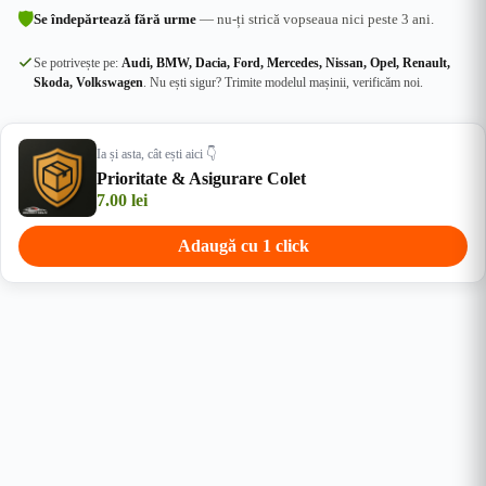
🛡
Se îndepărtează fără urme
— nu-ți strică vopseaua nici peste 3 ani.
Se potrivește pe:
Audi, BMW, Dacia, Ford, Mercedes, Nissan, Opel, Renault,
Skoda, Volkswagen
. Nu ești sigur? Trimite modelul mașinii, verificăm noi.
Ia și asta, cât ești aici 👇
Prioritate & Asigurare Colet
7.00
lei
Adaugă cu 1 click