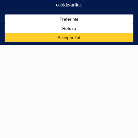
0
🛒
84.99
lei
Adaugă în coș
+84.01 lei → transport gratuit
PRODUSE
AJUTOR
Stâlpi Uși
Întrebări frecvente
Parasolare Auto
Livrare
Protecții Praguri
Retur 30 zile
Stickere Far
Cum aplic stickerul
Off Road & 4x4
WhatsApp
Personalizări