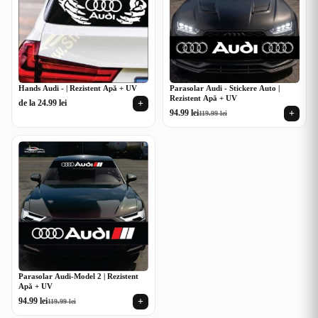
Hands Audi - | Rezistent Apă + UV
Parasolar Audi - Stickere Auto |
Rezistent Apă + UV
+
de la
24.99
lei
+
94.99
lei
119.99
lei
Prețul
Prețul
inițial
curent
a
este:
fost:
94.99 lei.
119.99 lei.
Parasolar Audi-Model 2 | Rezistent
Apă + UV
+
94.99
lei
119.99
lei
Prețul
Prețul
inițial
curent