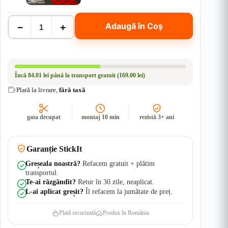
Cantitate
−
+
Adaugă în Coș
SET
COMPLET
stickere
Stalpi
Usi
-
Încă
84.01 lei
până la transport gratuit (169.00 lei)
SCORPION
|
Plată la livrare,
fără taxă
Rezistent
Apă
+
gata decupat
montaj 10 min
rezistă 3+ ani
UV
Garanție StickIt
Greșeala noastră?
Refacem gratuit + plătim
transportul.
Te-ai răzgândit?
Retur în 30 zile, neaplicat.
L-ai aplicat greșit?
Îl refacem la jumătate de preț.
Plată securizată
Produs în România