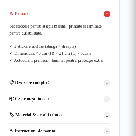
📝 Pe scurt
▲
Set stickere pentru stâlpii mașinii, printate și laminate
pentru durabilitate.
✔ 2 stickere incluse (stânga + dreapta)
✔ Dimensiuni: 49 cm (H) × 21 cm (L) / bucată
✔ Autocolant premium, laminat pentru protecție extra
📋 Descriere completă
▲
📦 Ce primești în colet
▲
🏷️ Material & detalii tehnice
▲
🔧 Instrucțiuni de montaj
▲