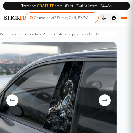
Transport
GRATUIT
peste 169 lei · Plată la livrare · 24–48h
STICK
IT
Sari
la
Prima pagină
Stickere Auto
Stickere pentru Stalpi Usi
conținut