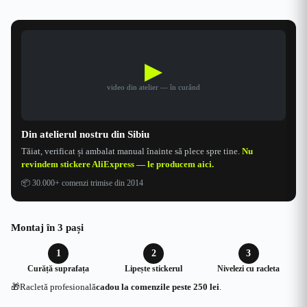
a
este:
fost:
94.99 lei.
119.99 lei.
▶
video din atelier — în curând
Din atelierul nostru din Sibiu
Tăiat, verificat și ambalat manual înainte să plece spre tine.
Nu
revindem stickere AliExpress — le producem aici.
📦
30.000+ comenzi trimise din 2014
Montaj în 3 pași
1
2
3
Curăță suprafața
Lipește stickerul
Nivelezi cu racleta
🎁
Racletă profesională
cadou la comenzile peste 250 lei
.