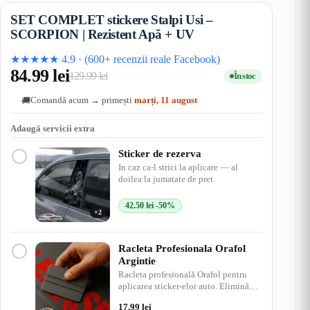
SET COMPLET stickere Stalpi Usi –
SCORPION | Rezistent Apă + UV
★★★★★
4.9
·
(600+ recenzii reale Facebook)
84.99
lei
129.99
lei
În stoc
Prețul
Prețul
Comandă acum → primești
marți, 11 august
🚚
inițial
curent
a
este:
Adaugă servicii extra
fost:
84.99 lei.
Sticker de rezerva
129.99 lei.
In caz ca-l strici la aplicare — al
doilea la jumatate de pret.
42.50
lei
-50%
×2
Racleta Profesionala Orafol
Argintie
Racleta profesională Orafol pentru
aplicarea sticker-elor auto. Elimină
bulele de aer, ap…
17.99
lei