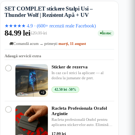
SET COMPLET stickere Stalpi Usi –
Thunder Wolf | Rezistent Apă + UV
★★★★★
4.9
·
(600+ recenzii reale Facebook)
84.99
lei
129.99
lei
În stoc
Prețul
Prețul
Comandă acum → primești
marți, 11 august
🚚
inițial
curent
a
este:
Adaugă servicii extra
fost:
84.99 lei.
Sticker de rezerva
129.99 lei.
In caz ca-l strici la aplicare — al
doilea la jumatate de pret.
42.50
lei
-50%
×2
Racleta Profesionala Orafol
Argintie
Racleta profesională Orafol pentru
aplicarea sticker-elor auto. Elimină
bulele de aer, ap…
17.99
lei