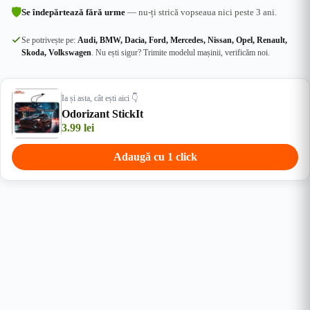
🛡
Se îndepărtează fără urme
— nu-ți strică vopseaua nici peste 3 ani.
Se potrivește pe:
Audi, BMW, Dacia, Ford, Mercedes, Nissan, Opel, Renault,
Skoda, Volkswagen
. Nu ești sigur? Trimite modelul mașinii, verificăm noi.
Ia și asta, cât ești aici 👇
Odorizant StickIt
3.99
lei
Adaugă cu 1 click