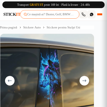
Transport
GRATUIT
peste 169 lei · Plată la livrare · 24–48h
STICK
IT
Sari
la
Prima pagină
Stickere Auto
Stickere pentru Stalpi Usi
conținut