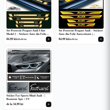
Set Protectie Praguri Audi S line
Set Protectie Praguri Audi – Stickere
Model 2 – Stickere Auto din Folie
Auto din Folie Autocolantă |
Autocolantă | Rezistent Apă + UV
Rezistent Apă + UV
+
+
84.99
lei
84.99
lei
109.99
lei
94.99
lei
Prețul
Prețul
Prețul
Prețul
inițial
curent
inițial
curent
a
este:
a
este:
fost:
84.99 lei.
fost:
84.99 lei.
109.99 lei.
94.99 lei.
Sticker Far-Sports Mind-Audi - |
Rezistent Apă + UV
+
de la
34.99
lei