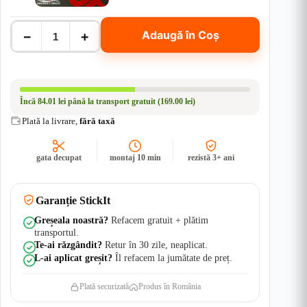
Cantitate
−
+
Adaugă în Coș
SET
COMPLET
stickere
Stalpi
Usi
-
Încă
84.01 lei
până la transport gratuit (169.00 lei)
Thunder
Wolf
Plată la livrare,
fără taxă
|
Rezistent
Apă
gata decupat
montaj 10 min
rezistă 3+ ani
+
UV
Garanție StickIt
Greșeala noastră?
Refacem gratuit + plătim
transportul.
Te-ai răzgândit?
Retur în 30 zile, neaplicat.
L-ai aplicat greșit?
Îl refacem la jumătate de preț.
Plată securizată
Produs în România