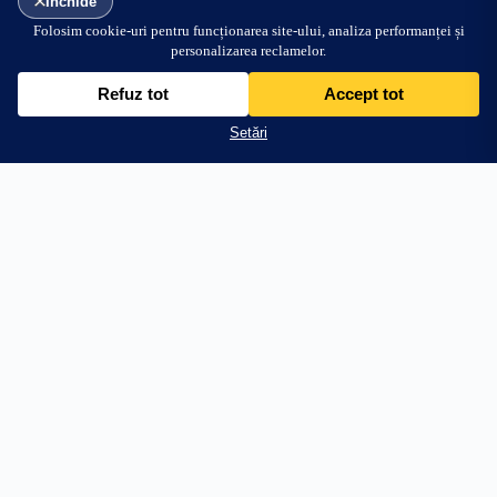
84.99
lei
Adaugă în coș
+84.01 lei → transport gratuit
PRODUSE
AJUTOR
Stâlpi Uși
Întrebări frecvente
Parasolare Auto
Livrare
Protecții Praguri
Retur 30 zile
Stickere Far
Cum aplic stickerul
Off Road & 4x4
WhatsApp
Personalizări