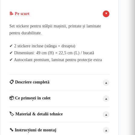
📝 Pe scurt
▲
Set stickere pentru stâlpii mașinii, printate și laminate
pentru durabilitate.
✔ 2 stickere incluse (stânga + dreapta)
✔ Dimensiuni: 49 cm (H) × 22,5 cm (L) / bucată
✔ Autocolant premium, laminat pentru protecție extra
📋 Descriere completă
▲
📦 Ce primești în colet
▲
🏷️ Material & detalii tehnice
▲
🔧 Instrucțiuni de montaj
▲