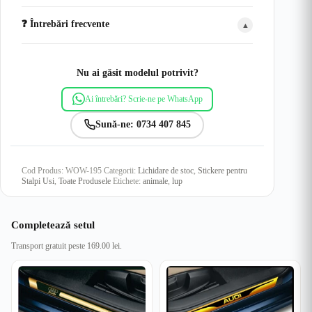
❓ Întrebări frecvente
▲
Nu ai găsit modelul potrivit?
Ai întrebări? Scrie-ne pe WhatsApp
Sună-ne: 0734 407 845
Cod Produs:
WOW-195
Categorii:
Lichidare de stoc
,
Stickere pentru
Stalpi Usi
,
Toate Produsele
Etichete:
animale
,
lup
Completează setul
Transport gratuit peste 169.00 lei.