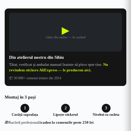
▶
video din atelier — în curând
Din atelierul nostru din Sibiu
Tăiat, verificat și ambalat manual înainte să plece spre tine.
Nu
revindem stickere AliExpress — le producem aici.
📦
30.000+ comenzi trimise din 2014
Montaj în 3 pași
1
2
3
Curăță suprafața
Lipește stickerul
Nivelezi cu racleta
🎁
Racletă profesională
cadou la comenzile peste 250 lei
.