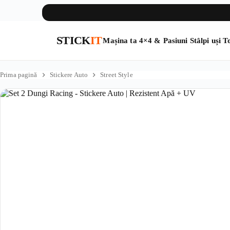
STICK
IT
Mașina ta
4×4 & Pasiuni
Stâlpi uși
To
Sari
la
Prima pagină
Stickere Auto
Street Style
conținut