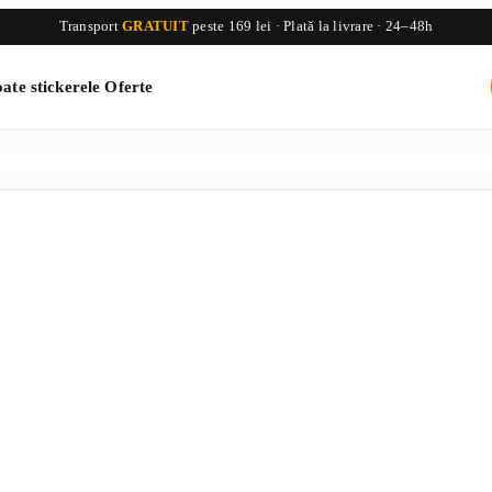
Transport
GRATUIT
peste 169 lei · Plată la livrare · 24–48h
ate stickerele
Oferte