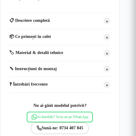
📋 Descriere completă
▲
📦 Ce primești în colet
▲
🏷️ Material & detalii tehnice
▲
🔧 Instrucțiuni de montaj
▲
❓ Întrebări frecvente
▲
Nu ai găsit modelul potrivit?
Ai întrebări? Scrie-ne pe WhatsApp
Sună-ne: 0734 407 845