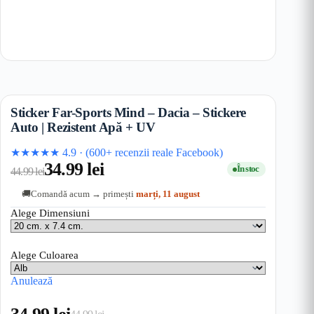
Sticker Far-Sports Mind – Dacia – Stickere
Auto | Rezistent Apă + UV
★★★★★
4.9
·
(600+ recenzii reale Facebook)
34.99
lei
În stoc
44.99
lei
Comandă acum → primești
marți, 11 august
🚚
Alege Dimensiuni
Alege Culoarea
Anulează