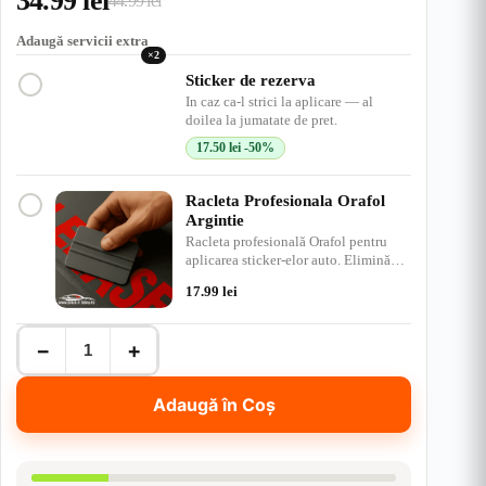
34.99
lei
44.99
lei
Prețul
Prețul
inițial
curent
Adaugă servicii extra
×2
a
este:
Sticker de rezerva
In caz ca-l strici la aplicare — al
fost:
34.99 lei.
doilea la jumatate de pret.
44.99 lei.
17.50
lei
-50%
Racleta Profesionala Orafol
Argintie
Racleta profesională Orafol pentru
aplicarea sticker-elor auto. Elimină
bulele de aer, ap…
17.99
lei
Cantitate
−
+
Sticker
Far-
Sports
Adaugă în Coș
Mind
-
Dacia
-
Stickere