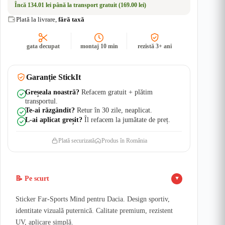
Încă
134.01 lei
până la transport gratuit (169.00 lei)
Auto
|
Plată la livrare,
fără taxă
Rezistent
Apă
+
gata decupat
montaj 10 min
rezistă 3+ ani
UV
Garanție StickIt
Greșeala noastră?
Refacem gratuit + plătim
transportul.
Te-ai răzgândit?
Retur în 30 zile, neaplicat.
L-ai aplicat greșit?
Îl refacem la jumătate de preț.
Plată securizată
Produs în România
📝 Pe scurt
▲
Sticker Far-Sports Mind pentru Dacia. Design sportiv,
identitate vizuală puternică. Calitate premium, rezistent
UV, aplicare simplă.