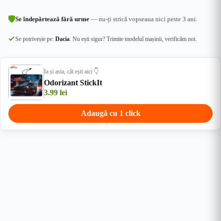
🛡
Se îndepărtează fără urme
— nu-ți strică vopseaua nici peste 3 ani.
Se potrivește pe:
Dacia
. Nu ești sigur? Trimite modelul mașinii, verificăm noi.
Ia și asta, cât ești aici 👇
Odorizant StickIt
3.99
lei
Adaugă cu 1 click