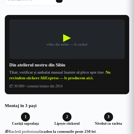
Prețul
Prețul
inițial
curent
a
este:
fost:
94.99 lei.
109.99 lei.
▶
video din atelier — în curând
Din atelierul nostru din Sibiu
Tăiat, verificat și ambalat manual înainte să plece spre tine.
Nu
revindem stickere AliExpress — le producem aici.
📦
30.000+ comenzi trimise din 2014
Montaj în 3 pași
1
2
3
Curăță suprafața
Lipește stickerul
Nivelezi cu racleta
🎁
Racletă profesională
cadou la comenzile peste 250 lei
.