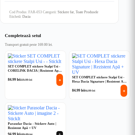
Cod Produs:
FAR-053
Categorii:
Stickere far
,
Toate Produsele
Etichetă:
Dacia
Completează setul
Transport gratuit peste 169.00 lei.
SET COMPLET stickere Stalpi Usi -
CORELINK DACIA | Rezistent Apă +
UV
SET COMPLET stickere Stalpi Usi -
+
84.99
lei
119.99
lei
Prețul
Prețul
Hexa Dacia Signature | Rezistent Apă
+ UV
inițial
curent
+
a
este:
84.99
lei
94.99
lei
Prețul
Prețul
fost:
84.99 lei.
inițial
curent
119.99 lei.
a
este:
fost:
84.99 lei.
94.99 lei.
Parasolar Dacia - Stickere Auto |
Rezistent Apă + UV
+
94.99
lei
109.99
lei