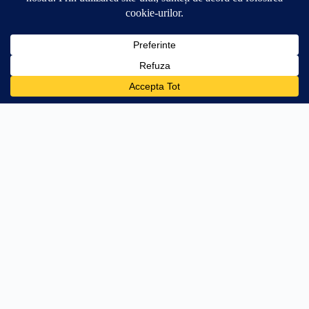
0
🛒
34.99
lei
Adaugă în coș
+134.01 lei → transport gratuit
PRODUSE
AJUTOR
Stâlpi Uși
Întrebări frecvente
Parasolare Auto
Livrare
Protecții Praguri
Retur 30 zile
Stickere Far
Cum aplic stickerul
Off Road & 4x4
WhatsApp
Personalizări